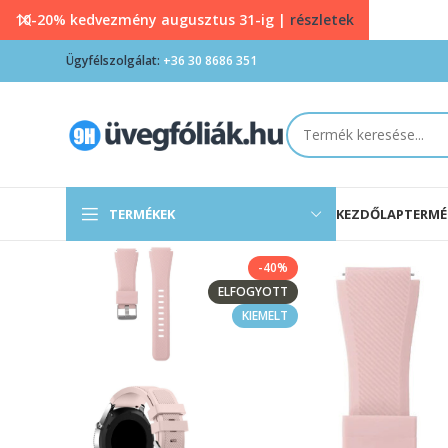
10-20% kedvezmény augusztus 31-ig |
részletek
Ügyfélszolgálat:
+36 30 8686 351
TERMÉKEK
KEZDŐLAP
TERMÉ
-40%
ELFOGYOTT
KIEMELT