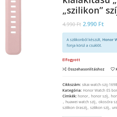
„szilikon” szí
2.990
Ft
4.990
Ft
A szilikonból készült,
Honor W
fonja körül a csuklót.
Elfogyott
Összehasonlításhoz
Cikkszám:
sikai-watch-szij-169
Kategória:
Honor Watch ES bord
Címkék:
honor
,
honor szíj
,
hon
,
huawei watch szíj
,
okosóra sz
szilikon óraszíj
,
szilikon szíj
,
uni