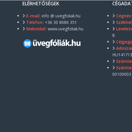
ELÉRHETŐSÉGEK
CÉGADA
E-mail:
info @ uvegfoliak.hu
Cégnév
Telefon:
+36 30 8686 351
Székhel
Weboldal:
www.uvegfoliak.hu
Levelezé
8.
Cégjeg
Adószá
HU141713
Számla
Számla
00100003