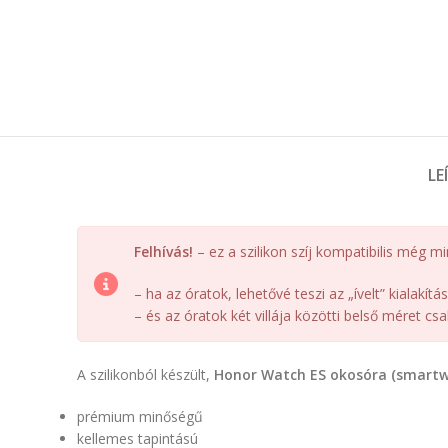
LE
Felhívás!
– ez a szilikon szíj kompatibilis még
– ha az óratok, lehetővé teszi az „ívelt” kialakít
– és az óratok két villája közötti belső méret csa
A szilikonból készült,
Honor Watch ES okosóra (smartw
prémium minőségű
kellemes tapintású