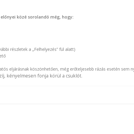
 előnyei közé sorolandó még, hogy:
bbi részletek a „Felhelyezés” fül alatt)
ető
tós eljárásnak köszönhetően, még erőteljesebb rázás esetén sem nyíl
íj, kényelmesen fonja körül a csuklót.