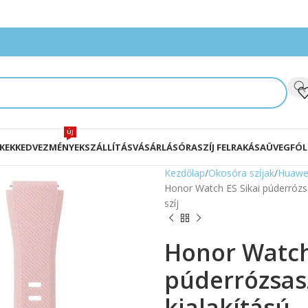
ÚJ
KEK
KEDVEZMÉNYEK
SZÁLLÍTÁS
VÁSÁRLÁS
ÓRASZÍJ FELRAKÁSA
ÜVEGFÓL
Kezdőlap
Okosóra szíjak
Huawe
Honor Watch ES Sikai púderrózsas
szíj
Honor Watch
púderrózsasz
kialakítású 