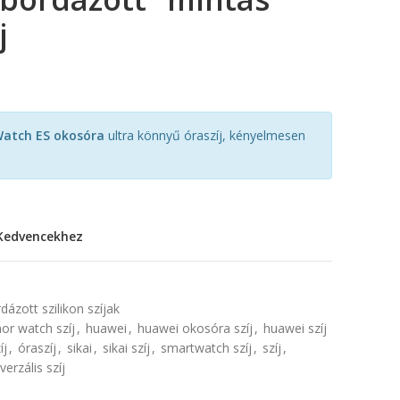
j
atch ES okosóra
ultra könnyű óraszíj, kényelmesen
Kedvencekhez
8
ázott szilikon szíjak
or watch szíj
,
huawei
,
huawei okosóra szíj
,
huawei szíj
íj
,
óraszíj
,
sikai
,
sikai szíj
,
smartwatch szíj
,
szíj
,
verzális szíj