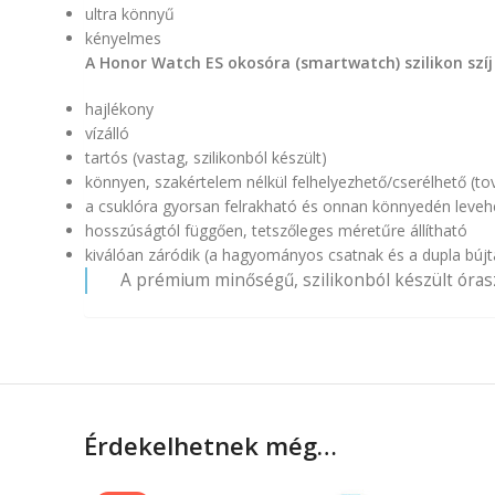
ultra könnyű
kényelmes
A Honor Watch ES okosóra (smartwatch) szilikon szíj
hajlékony
vízálló
tartós (vastag, szilikonból készült)
könnyen, szakértelem nélkül felhelyezhető/cserélhető (tová
a csuklóra gyorsan felrakható és onnan könnyedén leveh
hosszúságtól függően, tetszőleges méretűre állítható
kiválóan záródik (a hagyományos csatnak és a dupla bújta
A prémium minőségű, szilikonból készült órasz
Érdekelhetnek még…