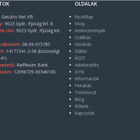
TOK
OLDALAK
:
Gasztro Net Kft.
Kezdőlap
y:
9023 Győr, Ifjúság krt. 8.
Shop
si cím:
9023 Győr, Ifjúság krt.
Kedvezmények
Szállítás
yzékszám:
08-09-015785
Vásárlás
m:
14171341-2-08 (közösségi:
Elállás
41)
ÁSZF
vezető:
Raiffeisen Bank
Adatkezelés
szám:
12096729-00346100-
GYIK
Információk
Felrakás
Törésteszt
Blog
Rólunk
Kapcsolat