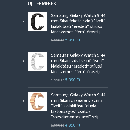
ÚJ TERMÉKEK
Samsung Galaxy Watch 9 44
mm Sikai fekete színű "ívelt"
kialakítású "eredeti" stílusú
láncszemes "fém" óraszíj
5.990
Ft
9.990
Ft
Samsung Galaxy Watch 9 44
mm Sikai ezüst színű "ívelt"
kialakítású "eredeti" stílusú
láncszemes "fém" óraszíj
5.990
Ft
9.990
Ft
Samsung Galaxy Watch 9 44
mm Sikai rózsaarany színű
"ívelt" kialakítású "dupla
biztonságos" csatos
"rozsdamentes acél" szíj
4.990
Ft
5.990
Ft