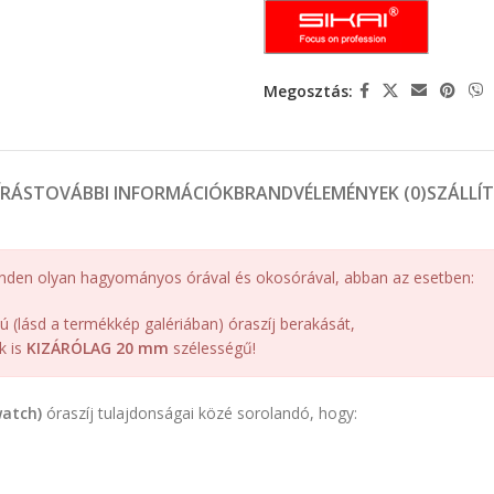
Megosztás:
ÍRÁS
TOVÁBBI INFORMÁCIÓK
BRAND
VÉLEMÉNYEK (0)
SZÁLLÍ
 minden olyan hagyományos órával és okosórával, abban az esetben:
ású (lásd a termékkép galériában) óraszíj berakását,
k is
KIZÁRÓLAG 20 mm
szélességű!
atch)
óraszíj tulajdonságai közé sorolandó, hogy: