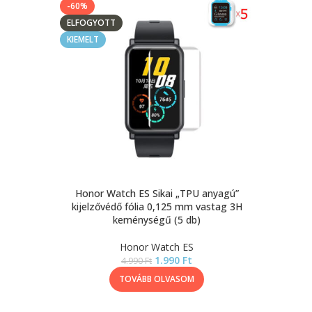
-60%
ELFOGYOTT
KIEMELT
Honor Watch ES Sikai „TPU anyagú”
kijelzővédő fólia 0,125 mm vastag 3H
keménységű (5 db)
Honor Watch ES
1.990
Ft
4.990
Ft
TOVÁBB OLVASOM