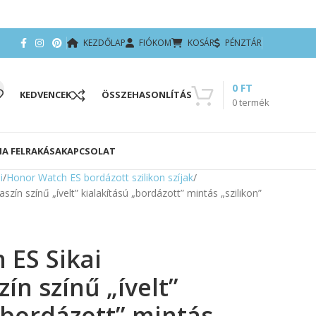
KEZDŐLAP
FIÓKOM
KOSÁR
PÉNZTÁR
0
FT
KEDVENCEK
ÖSSZEHASONLÍTÁS
0
termék
IA FELRAKÁSA
KAPCSOLAT
i
Honor Watch ES bordázott szilikon szíjak
zín színű „ívelt” kialakítású „bordázott” mintás „szilikon”
 ES Sikai
ín színű „ívelt”
„bordázott” mintás