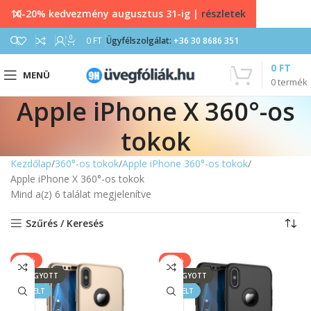
10-20% kedvezmény augusztus 31-ig |
részletek
0
0
FT
Ügyfélszolgálat:
+36 30 8686 351
0
FT
MENÜ
0
termék
Apple iPhone X 360°-os
tokok
Kezdőlap
360°-os tokok
Apple iPhone 360°-os tokok
Apple iPhone X 360°-os tokok
Mind a(z) 6 találat megjelenítve
Szűrés / Keresés
-39%
-39%
ELFOGYOTT
ELFOGYOTT
KIEMELT
KIEMELT