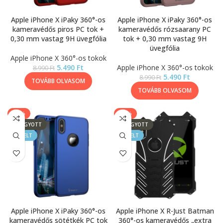
Apple iPhone X iPaky 360°-os
Apple iPhone X iPaky 360°-os
kameravédős piros PC tok +
kameravédős rózsaarany PC
0,30 mm vastag 9H üvegfólia
tok + 0,30 mm vastag 9H
üvegfólia
Apple iPhone X 360°-os tokok
5.490
Ft
Apple iPhone X 360°-os tokok
8.990
Ft
5.490
Ft
8.990
Ft
TOVÁBB OLVASOM
TOVÁBB OLVASOM
-39%
-78%
ELFOGYOTT
ELFOGYOTT
KIEMELT
KIEMELT
Apple iPhone X iPaky 360°-os
Apple iPhone X R-Just Batman
kameravédős sötétkék PC tok
360°-os kameravédős „extra