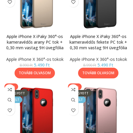
Apple iPhone X iPaky 360°-os
Apple iPhone X iPaky 360°-os
kameravédős arany PC tok +
kameravédős fekete PC tok +
0,30 mm vastag 9H üvegfólia
0,30 mm vastag 9H üvegfólia
Apple iPhone X 360°-os tokok
Apple iPhone X 360°-os tokok
5.490
Ft
5.490
Ft
8.990
Ft
8.990
Ft
TOVÁBB OLVASOM
TOVÁBB OLVASOM
-39%
-39%
ELFOGYOTT
ELFOGYOTT
KIEMELT
KIEMELT