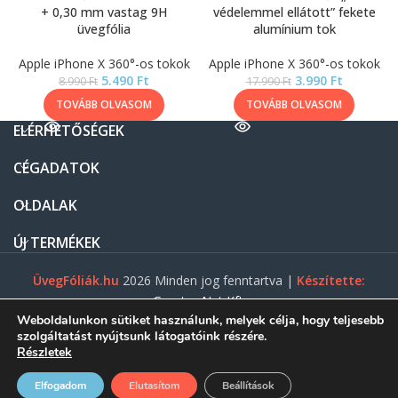
+ 0,30 mm vastag 9H
védelemmel ellátott” fekete
üvegfólia
alumínium tok
Apple iPhone X 360°-os tokok
Apple iPhone X 360°-os tokok
5.490
Ft
3.990
Ft
8.990
Ft
17.990
Ft
TOVÁBB OLVASOM
TOVÁBB OLVASOM
ELÉRHETŐSÉGEK
CÉGADATOK
OLDALAK
ÚJ TERMÉKEK
ÜvegFóliák.hu
2026 Minden jog fenntartva |
Készítette:
Gasztro Net Kft.
Weboldalunkon sütiket használunk, melyek célja, hogy teljesebb
szolgáltatást nyújtsunk látogatóink részére.
Részletek
0
Elfogadom
Elutasítom
Beállítások