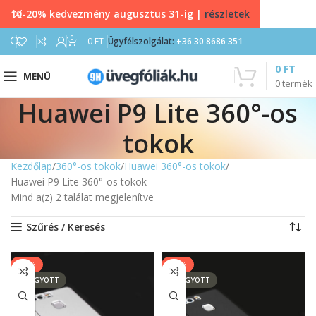
10-20% kedvezmény augusztus 31-ig |
részletek
0
0
FT
Ügyfélszolgálat:
+36 30 8686 351
0
FT
MENÜ
0
termék
Huawei P9 Lite 360°-os
tokok
Kezdőlap
360°-os tokok
Huawei 360°-os tokok
Huawei P9 Lite 360°-os tokok
Mind a(z) 2 találat megjelenítve
Szűrés / Keresés
-25%
-25%
ELFOGYOTT
ELFOGYOTT