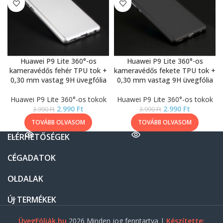
Huawei P9 Lite 360°-os
Huawei P9 Lite 360°-os
kameravédős fehér TPU tok +
kameravédős fekete TPU tok +
0,30 mm vastag 9H üvegfólia
0,30 mm vastag 9H üvegfólia
Huawei P9 Lite 360°-os tokok
Huawei P9 Lite 360°-os tokok
2.990
Ft
2.990
Ft
3.990
Ft
3.990
Ft
TOVÁBB OLVASOM
TOVÁBB OLVASOM
ELÉRHETŐSÉGEK
CÉGADATOK
OLDALAK
ÚJ TERMÉKEK
ÜvegFóliák.hu
2026 Minden jog fenntartva |
Készítette: