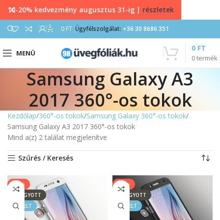
10-20% kedvezmény augusztus 31-ig |
részletek
0
0
FT
Ügyfélszolgálat:
+36 30 8686 351
0
FT
MENÜ
0
termék
Samsung Galaxy A3
2017 360°-os tokok
Kezdőlap
360°-os tokok
Samsung Galaxy 360°-os tokok
Samsung Galaxy A3 2017 360°-os tokok
Mind a(z) 2 találat megjelenítve
Szűrés / Keresés
-25%
-25%
ELFOGYOTT
ELFOGYOTT
KIEMELT
KIEMELT