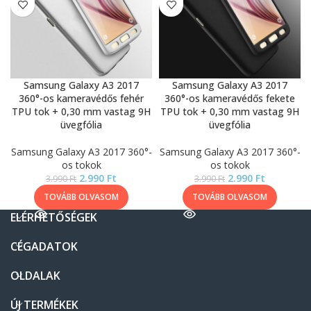
Samsung Galaxy A3 2017
Samsung Galaxy A3 2017
360°-os kameravédős fehér
360°-os kameravédős fekete
TPU tok + 0,30 mm vastag 9H
TPU tok + 0,30 mm vastag 9H
üvegfólia
üvegfólia
Samsung Galaxy A3 2017 360°-
Samsung Galaxy A3 2017 360°-
os tokok
os tokok
2.990
Ft
2.990
Ft
3.990
Ft
3.990
Ft
TOVÁBB OLVASOM
TOVÁBB OLVASOM
ELÉRHETŐSÉGEK
CÉGADATOK
OLDALAK
ÚJ TERMÉKEK