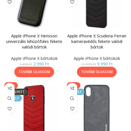
Apple iPhone X Herisson
Apple iPhone X Scuderia Ferrari
univerzális kihúzófüles fekete
kameravédős fekete valódi
valódi bőrtok
bőrtok
Apple iPhone X bőrtokok
Apple iPhone X bőrtokok
2.990
Ft
9.990
Ft
3.490
Ft
11.990
Ft
TOVÁBB OLVASOM
TOVÁBB OLVASOM
-17%
-13%
ELFOGYOTT
KIEMELT
KIEMELT