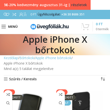
10-20% kedvezmény augusztus 31-ig |
részletek
0
0
FT
Ügyfélszolgálat:
+36 30 8686 351
0
FT
MENÜ
0
termék
Apple iPhone X
bőrtokok
Kezdőlap
Bőrtokok
Apple iPhone bőrtokok
Apple iPhone X bőrtokok
Mind a(z) 5 találat megjelenítve
Szűrés / Keresés
-14%
-17%
ELFOGYOTT
ELFOGYOTT
KIEMELT