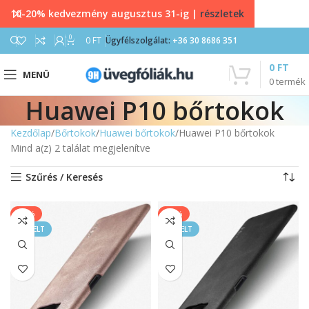
10-20% kedvezmény augusztus 31-ig |
részletek
0
0
FT
Ügyfélszolgálat:
+36 30 8686 351
0
FT
MENÜ
0
termék
Huawei P10 bőrtokok
Kezdőlap
Bőrtokok
Huawei bőrtokok
Huawei P10 bőrtokok
Mind a(z) 2 találat megjelenítve
Szűrés / Keresés
-13%
-13%
KIEMELT
KIEMELT