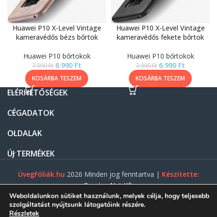
Huawei P10 X-Level Vintage
Huawei P10 X-Level Vintage
kameravédős bézs bőrtok
kameravédős fekete bőrtok
Huawei P10 bőrtokok
Huawei P10 bőrtokok
6.990
Ft
6.990
Ft
7.990
Ft
7.990
Ft
KOSÁRBA TESZEM
KOSÁRBA TESZEM
ELÉRHETŐSÉGEK
CÉGADATOK
OLDALAK
ÚJ TERMÉKEK
ÜvegFóliák.hu
2026 Minden jog fenntartva |
Készítette:
Gasztro Net Kft.
Weboldalunkon sütiket használunk, melyek célja, hogy teljesebb
szolgáltatást nyújtsunk látogatóink részére.
Részletek