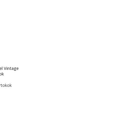
l Vintage
ok
rtokok