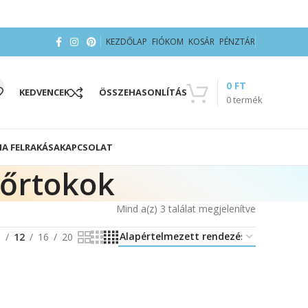
KEZDŐLAP
FIÓKOM
KOSÁR
PÉNZTÁR
0
FT
KEDVENCEK
ÖSSZEHASONLÍTÁS
0
termék
IA FELRAKÁSA
KAPCSOLAT
bőrtokok
Mind a(z) 3 találat megjelenítve
8
12
16
20