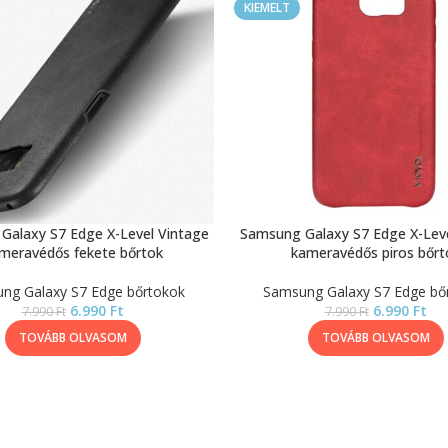
KIEMELT
Galaxy S7 Edge X-Level Vintage
Samsung Galaxy S7 Edge X-Leve
meravédős fekete bőrtok
kameravédős piros bőrt
ng Galaxy S7 Edge bőrtokok
Samsung Galaxy S7 Edge bő
6.990
Ft
6.990
Ft
7.990
Ft
7.990
Ft
TOVÁBB OLVASOM
TOVÁBB OLVASOM