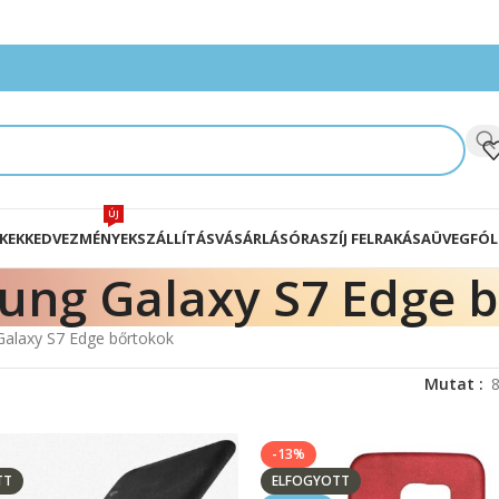
ÚJ
KEK
KEDVEZMÉNYEK
SZÁLLÍTÁS
VÁSÁRLÁS
ÓRASZÍJ FELRAKÁSA
ÜVEGFÓL
ung Galaxy S7 Edge 
alaxy S7 Edge bőrtokok
Mutat
-13%
TT
ELFOGYOTT