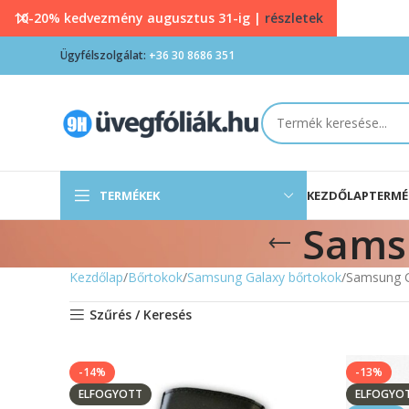
10-20% kedvezmény augusztus 31-ig |
részletek
Ügyfélszolgálat:
+36 30 8686 351
TERMÉKEK
KEZDŐLAP
TERMÉ
Sams
Kezdőlap
Bőrtokok
Samsung Galaxy bőrtokok
Samsung G
Szűrés / Keresés
-14%
-13%
ELFOGYOTT
ELFOGYO