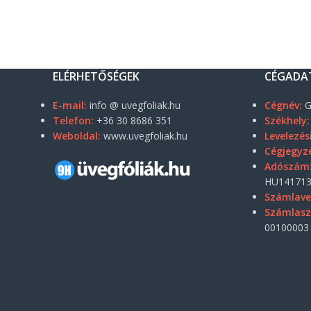
ELÉRHETŐSÉGEK
CÉGADA
E-mail:
info @ uvegfoliak.hu
Cégnév:
G
Telefon:
+36 30 8686 351
Székhely:
Weboldal:
www.uvegfoliak.hu
Levelezés
Cégjegyz
Adószám
HU141713
Számlave
Számlas
00100003