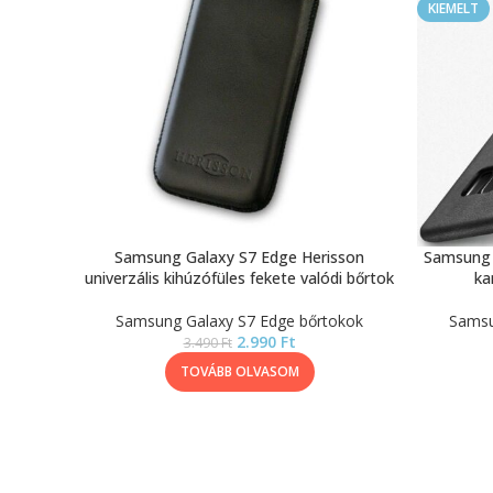
KIEMELT
Samsung Galaxy S7 Edge Herisson
Samsung 
univerzális kihúzófüles fekete valódi bőrtok
ka
Samsung Galaxy S7 Edge bőrtokok
Samsu
2.990
Ft
3.490
Ft
TOVÁBB OLVASOM