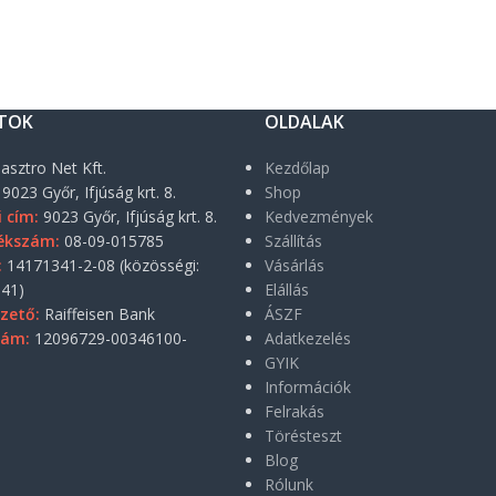
TOK
OLDALAK
asztro Net Kft.
Kezdőlap
9023 Győr, Ifjúság krt. 8.
Shop
i cím:
9023 Győr, Ifjúság krt. 8.
Kedvezmények
ékszám:
08-09-015785
Szállítás
:
14171341-2-08 (közösségi:
Vásárlás
41)
Elállás
zető:
Raiffeisen Bank
ÁSZF
zám:
12096729-00346100-
Adatkezelés
GYIK
Információk
Felrakás
Törésteszt
Blog
Rólunk