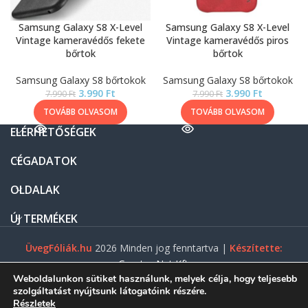
Samsung Galaxy S8 X-Level
Samsung Galaxy S8 X-Level
Vintage kameravédős fekete
Vintage kameravédős piros
bőrtok
bőrtok
Samsung Galaxy S8 bőrtokok
Samsung Galaxy S8 bőrtokok
3.990
Ft
3.990
Ft
7.990
Ft
7.990
Ft
TOVÁBB OLVASOM
TOVÁBB OLVASOM
ELÉRHETŐSÉGEK
CÉGADATOK
OLDALAK
ÚJ TERMÉKEK
ÜvegFóliák.hu
2026 Minden jog fenntartva |
Készítette:
Gasztro Net Kft.
Weboldalunkon sütiket használunk, melyek célja, hogy teljesebb
szolgáltatást nyújtsunk látogatóink részére.
Részletek