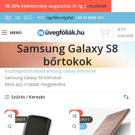
10-20% kedvezmény augusztus 31-ig |
részletek
0
0
FT
Ügyfélszolgálat:
+36 30 8686 351
0
FT
MENÜ
0
termék
Samsung Galaxy S8
bőrtokok
Kezdőlap
Bőrtokok
Samsung Galaxy bőrtokok
Samsung Galaxy S8 bőrtokok
Mind a(z) 4 találat megjelenítve
Szűrés / Keresés
-14%
-50%
ELFOGYOTT
ELFOGYOTT
KIEMELT