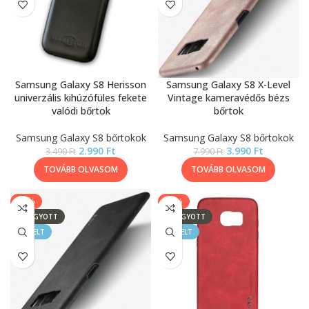
Samsung Galaxy S8 Herisson
Samsung Galaxy S8 X-Level
univerzális kihúzófüles fekete
Vintage kameravédős bézs
valódi bőrtok
bőrtok
Samsung Galaxy S8 bőrtokok
Samsung Galaxy S8 bőrtokok
2.990
Ft
3.990
Ft
3.490
Ft
7.990
Ft
TOVÁBB OLVASOM
TOVÁBB OLVASOM
-50%
-50%
ELFOGYOTT
ELFOGYOTT
KIEMELT
KIEMELT