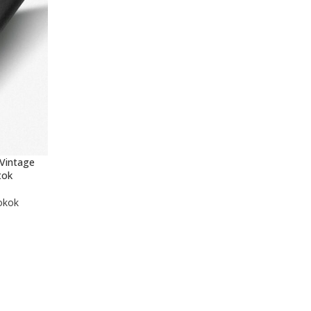
Vintage
tok
okok