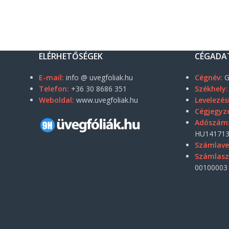
ELÉRHETŐSÉGEK
CÉGADA
E-mail:
info @ uvegfoliak.hu
Cégnév:
G
Telefon:
+36 30 8686 351
Székhely:
Weboldal:
www.uvegfoliak.hu
Levelezés
Cégjegyz
Adószám
HU141713
Számlave
Számlas
00100003