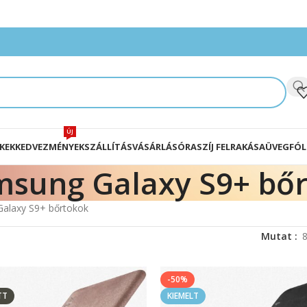
ÚJ
KEK
KEDVEZMÉNYEK
SZÁLLÍTÁS
VÁSÁRLÁS
ÓRASZÍJ FELRAKÁSA
ÜVEGFÓL
sung Galaxy S9+ bő
alaxy S9+ bőrtokok
Mutat
-50%
TT
KIEMELT