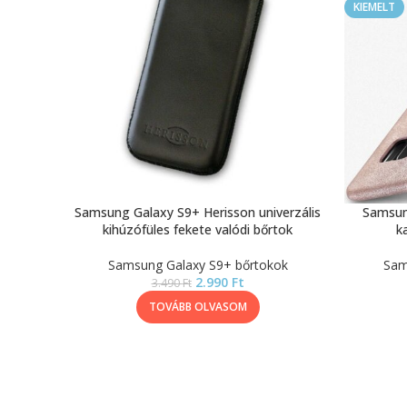
KIEMELT
Samsung Galaxy S9+ Herisson univerzális
Samsun
kihúzófüles fekete valódi bőrtok
k
Samsung Galaxy S9+ bőrtokok
Sam
2.990
Ft
3.490
Ft
TOVÁBB OLVASOM