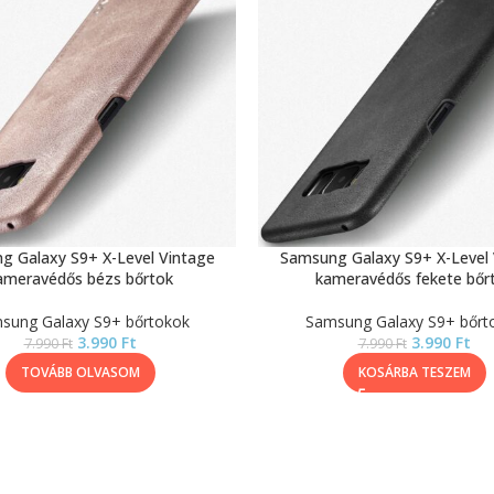
g Galaxy S9+ X-Level Vintage
Samsung Galaxy S9+ X-Level 
ameravédős bézs bőrtok
kameravédős fekete bőr
sung Galaxy S9+ bőrtokok
Samsung Galaxy S9+ bőrt
3.990
Ft
3.990
Ft
7.990
Ft
7.990
Ft
TOVÁBB OLVASOM
KOSÁRBA TESZEM