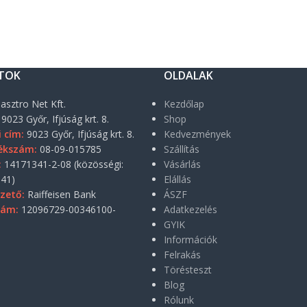
TOK
OLDALAK
asztro Net Kft.
Kezdőlap
9023 Győr, Ifjúság krt. 8.
Shop
i cím:
9023 Győr, Ifjúság krt. 8.
Kedvezmények
ékszám:
08-09-015785
Szállítás
:
14171341-2-08 (közösségi:
Vásárlás
41)
Elállás
zető:
Raiffeisen Bank
ÁSZF
zám:
12096729-00346100-
Adatkezelés
GYIK
Információk
Felrakás
Törésteszt
Blog
Rólunk