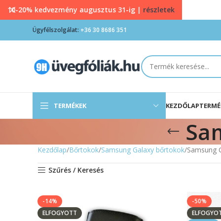
10-20% kedvezmény augusztus 31-ig |
részletek
Ügyfélszolgálat:
+36 30 8686 351
TERMÉKEK
KEZDŐLAP
TERMÉ
Sam
Kezdőlap
Bőrtokok
Samsung Galaxy bőrtokok
Samsung G
Szűrés / Keresés
-14%
-50%
ELFOGYOTT
ELFOGYO