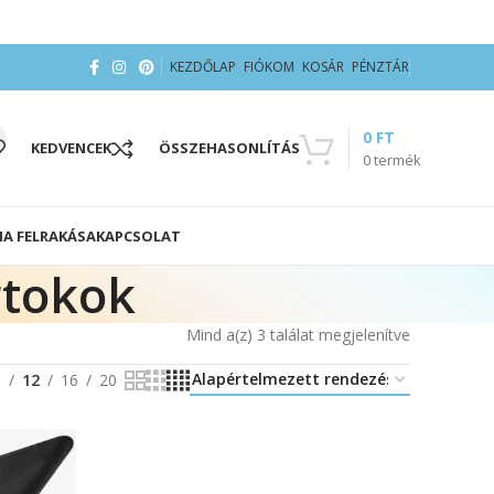
KEZDŐLAP
FIÓKOM
KOSÁR
PÉNZTÁR
0
FT
KEDVENCEK
ÖSSZEHASONLÍTÁS
0
termék
IA FELRAKÁSA
KAPCSOLAT
rtokok
Mind a(z) 3 találat megjelenítve
8
12
16
20