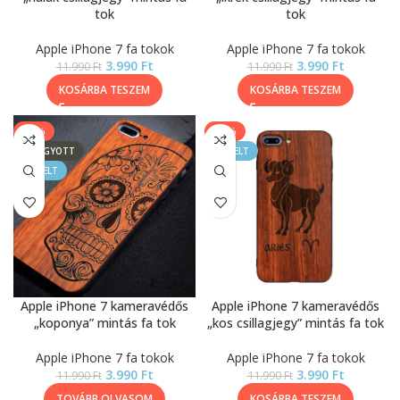
tok
tok
Apple iPhone 7 fa tokok
Apple iPhone 7 fa tokok
3.990
Ft
3.990
Ft
11.990
Ft
11.990
Ft
KOSÁRBA TESZEM
KOSÁRBA TESZEM
-67%
-67%
ELFOGYOTT
KIEMELT
KIEMELT
Apple iPhone 7 kameravédős
Apple iPhone 7 kameravédős
„koponya” mintás fa tok
„kos csillagjegy” mintás fa tok
Apple iPhone 7 fa tokok
Apple iPhone 7 fa tokok
3.990
Ft
3.990
Ft
11.990
Ft
11.990
Ft
TOVÁBB OLVASOM
KOSÁRBA TESZEM