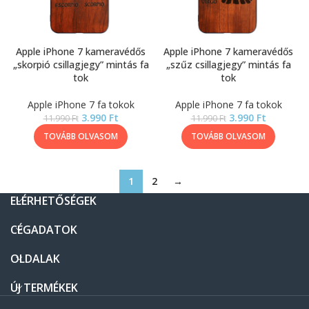
Apple iPhone 7 kameravédős
Apple iPhone 7 kameravédős
„skorpió csillagjegy” mintás fa
„szűz csillagjegy” mintás fa
tok
tok
Apple iPhone 7 fa tokok
Apple iPhone 7 fa tokok
3.990
Ft
3.990
Ft
11.990
Ft
11.990
Ft
TOVÁBB OLVASOM
TOVÁBB OLVASOM
1
2
→
ELÉRHETŐSÉGEK
CÉGADATOK
OLDALAK
ÚJ TERMÉKEK