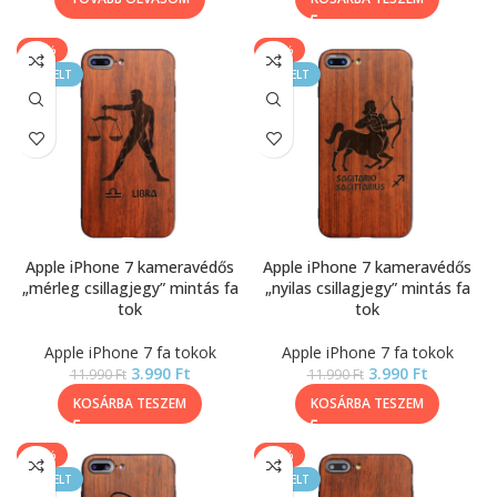
-67%
-67%
KIEMELT
KIEMELT
Apple iPhone 7 kameravédős
Apple iPhone 7 kameravédős
„mérleg csillagjegy” mintás fa
„nyilas csillagjegy” mintás fa
tok
tok
Apple iPhone 7 fa tokok
Apple iPhone 7 fa tokok
3.990
Ft
3.990
Ft
11.990
Ft
11.990
Ft
KOSÁRBA TESZEM
KOSÁRBA TESZEM
-67%
-67%
KIEMELT
KIEMELT