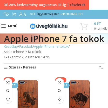
10-20% kedvezmény augusztus 31-ig |
részletek
0
0
FT
Ügyfélszolgálat:
+36 30 8686 351
0
FT
MENÜ
0
termék
Apple iPhone 7 fa tokok
Kezdőlap
Fa tokok
Apple iPhone fa tokok
Apple iPhone 7 fa tokok
1–12 termék, összesen 14 db
Szűrés / Keresés
-67%
-67%
KIEMELT
KIEMELT