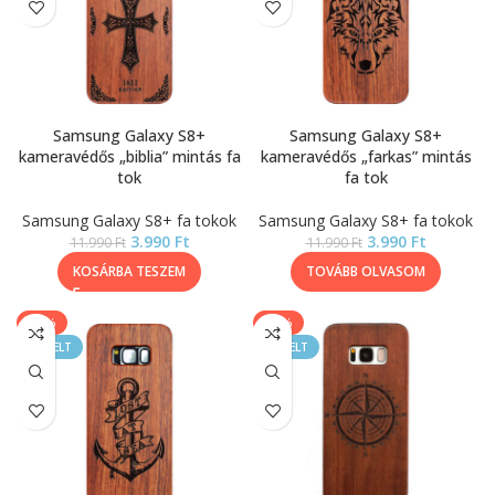
Samsung Galaxy S8+
Samsung Galaxy S8+
kameravédős „biblia” mintás fa
kameravédős „farkas” mintás
tok
fa tok
Samsung Galaxy S8+ fa tokok
Samsung Galaxy S8+ fa tokok
3.990
Ft
3.990
Ft
11.990
Ft
11.990
Ft
KOSÁRBA TESZEM
TOVÁBB OLVASOM
-67%
-67%
KIEMELT
KIEMELT