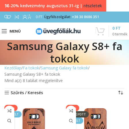
10-20% kedvezmény augusztus 31-ig |
részletek
0
0
FT
Ügyfélszolgálat:
+36 30 8686 351
0
FT
MENÜ
0
termék
Samsung Galaxy S8+ fa
tokok
Kezdőlap
Fa tokok
Samsung Galaxy fa tokok
Samsung Galaxy S8+ fa tokok
Mind a(z) 8 találat megjelenítve
Szűrés / Keresés
-67%
-67%
KIEMELT
ELFOGYOTT
KIEMELT