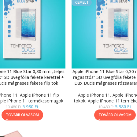
KIEMELT
one 11 Blue Star 0,30 mm „teljes
Apple iPhone 11 Blue Star 0,30 
” 5D üvegfólia fekete kerettel +
ragasztós” 5D üvegfólia fekete 
cis mágneses fekete flip tok
Dux Ducis mágneses rózsaarany
iPhone 11
,
Apple iPhone 11 flip
Apple iPhone 11
,
Apple iPhone
ple iPhone 11 termékcsomagok
tokok
,
Apple iPhone 11 termé
5.980
Ft
5.980
Ft
10.480
Ft
10.480
Ft
TOVÁBB OLVASOM
TOVÁBB OLVASOM