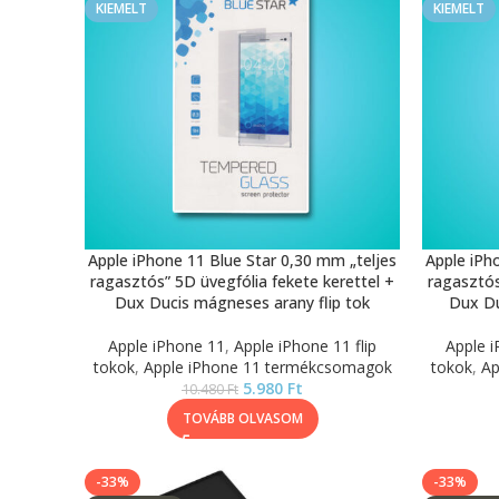
KIEMELT
KIEMELT
Apple iPhone 11 Blue Star 0,30 mm „teljes
Apple iPh
ragasztós” 5D üvegfólia fekete kerettel +
ragasztós
Dux Ducis mágneses arany flip tok
Dux Du
Apple iPhone 11
,
Apple iPhone 11 flip
Apple 
tokok
,
Apple iPhone 11 termékcsomagok
tokok
,
Ap
5.980
Ft
10.480
Ft
TOVÁBB OLVASOM
-33%
-33%