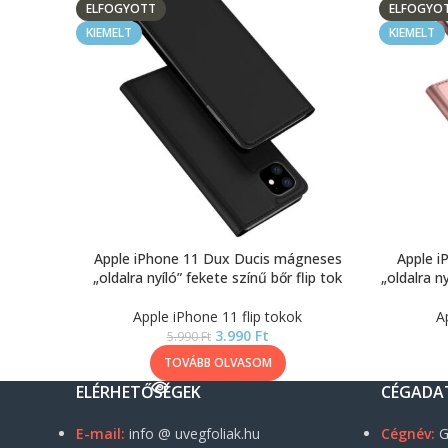
ELFOGYOTT
ELFOGYO
KIEMELT
KIEMELT
Apple iPhone 11 Dux Ducis mágneses
Apple i
„oldalra nyíló” fekete színű bőr flip tok
„oldalra n
Apple iPhone 11 flip tokok
A
3.990
Ft
5.990
Ft
TOVÁBB OLVASOM
ELÉRHETŐSÉGEK
CÉGADA
E-mail:
info @ uvegfoliak.hu
Cégnév:
G