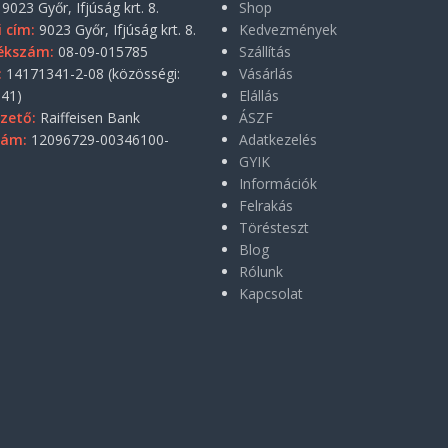
9023 Győr, Ifjúság krt. 8.
Shop
i cím:
9023 Győr, Ifjúság krt. 8.
Kedvezmények
ékszám:
08-09-015785
Szállítás
:
14171341-2-08 (közösségi:
Vásárlás
41)
Elállás
zető:
Raiffeisen Bank
ÁSZF
zám:
12096729-00346100-
Adatkezelés
GYIK
Információk
Felrakás
Törésteszt
Blog
Rólunk
Kapcsolat