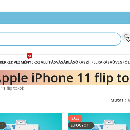
ÚJ
KEK
KEDVEZMÉNYEK
SZÁLLÍTÁS
VÁSÁRLÁS
ÓRASZÍJ FELRAKÁSA
ÜVEGFÓL
pple iPhone 11 flip t
11 flip tokok
Mutat
SALE
TT
ELFOGYOTT