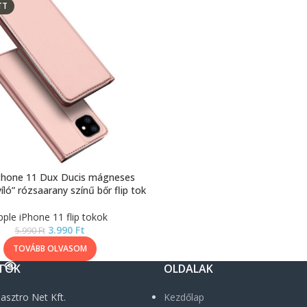
TT
Phone 11 Dux Ducis mágneses
yíló” rózsaarany színű bőr flip tok
pple iPhone 11 flip tokok
3.990
Ft
5.990
Ft
TOVÁBB OLVASOM
TOK
OLDALAK
asztro Net Kft.
Kezdőlap