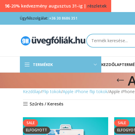
10-20% kedvezmény augusztus 31-ig |
részletek
Ügyfélszolgálat:
+36 30 8686 351
TERMÉKEK
KEZDŐLAP
TERMÉ
A
Kezdőlap
Flip tokok
Apple iPhone flip tokok
Apple iPhone 
Szűrés / Keresés
SALE
SALE
ELFOGYOTT
ELFOGYO