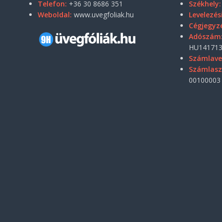
Telefon:
+36 30 8686 351
Székhely:
Weboldal:
www.uvegfoliak.hu
Levelezés
Cégjegyz
Adószám
HU141713
Számlave
Számlas
00100003