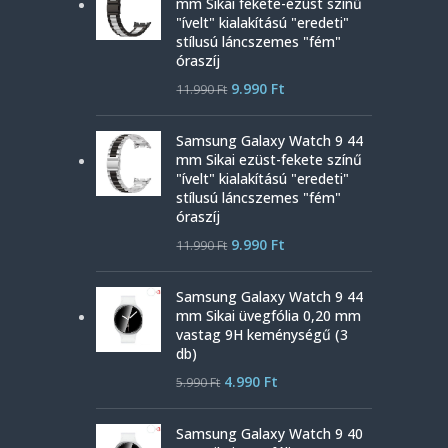
mm Sikai fekete-ezüst színű
"ívelt" kialakítású "eredeti"
stílusú láncszemes "fém"
óraszíj
9.990
Ft
11.990
Ft
Samsung Galaxy Watch 9 44
mm Sikai ezüst-fekete színű
"ívelt" kialakítású "eredeti"
stílusú láncszemes "fém"
óraszíj
9.990
Ft
11.990
Ft
Samsung Galaxy Watch 9 44
mm Sikai üvegfólia 0,20 mm
vastag 9H keménységű (3
db)
4.990
Ft
5.990
Ft
Samsung Galaxy Watch 9 40