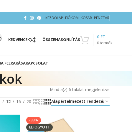
KEZDŐLAP
FIÓKOM
KOSÁR
PÉNZTÁR
0
FT
KEDVENCEK
ÖSSZEHASONLÍTÁS
0
termék
IA FELRAKÁSA
KAPCSOLAT
okok
Mind a(z) 6 találat megjelenítve
8
12
16
20
-33%
ELFOGYOTT