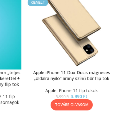
KIEMELT
mm „teljes
Apple iPhone 11 Dux Ducis mágneses
kerettel +
„oldalra nyíló” arany színű bőr flip tok
 flip tok
Apple iPhone 11 flip tokok
 11 flip
3.990
Ft
5.990
Ft
kcsomagok
TOVÁBB OLVASOM