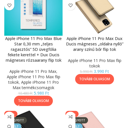
Apple iPhone 11 Pro Max Blue
Apple iPhone 11 Pro Max Dux
Star 0,30 mm „teljes
Ducis mágneses „oldalra nyíló”
ragasztós” 5D üvegfólia
arany színű bőr flip tok
fekete kerettel + Dux Ducis
mágneses rózsaarany flip tok
Apple iPhone 11 Pro Max flip
tokok
Apple iPhone 11 Pro Max
,
3.990
Ft
5.990
Ft
Apple iPhone 11 Pro Max flip
TOVÁBB OLVASOM
tokok
,
Apple iPhone 11 Pro
Max termékcsomagok
5.980
Ft
10.480
Ft
TOVÁBB OLVASOM
-33%
-33%
ELFOGYOTT
ELFOGYOTT
KIEMELT
KIEMELT