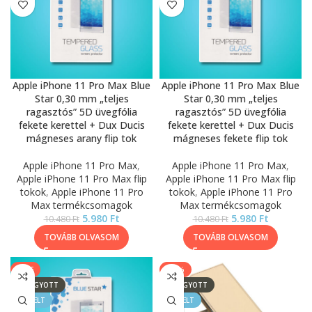
Apple iPhone 11 Pro Max Blue
Apple iPhone 11 Pro Max Blue
Star 0,30 mm „teljes
Star 0,30 mm „teljes
ragasztós” 5D üvegfólia
ragasztós” 5D üvegfólia
fekete kerettel + Dux Ducis
fekete kerettel + Dux Ducis
mágneses arany flip tok
mágneses fekete flip tok
Apple iPhone 11 Pro Max
,
Apple iPhone 11 Pro Max
,
Apple iPhone 11 Pro Max flip
Apple iPhone 11 Pro Max flip
tokok
,
Apple iPhone 11 Pro
tokok
,
Apple iPhone 11 Pro
Max termékcsomagok
Max termékcsomagok
5.980
Ft
5.980
Ft
10.480
Ft
10.480
Ft
TOVÁBB OLVASOM
TOVÁBB OLVASOM
SALE
-33%
ELFOGYOTT
ELFOGYOTT
KIEMELT
KIEMELT