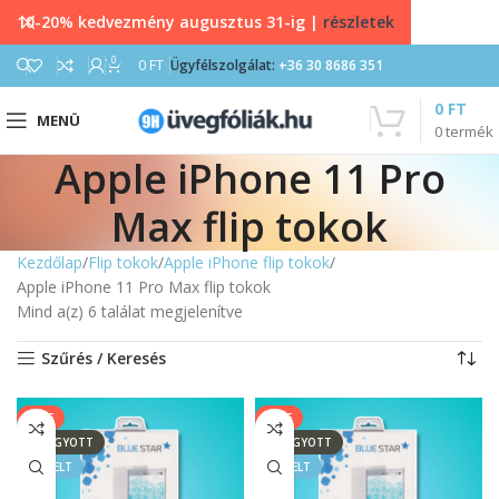
10-20% kedvezmény augusztus 31-ig |
részletek
0
0
FT
Ügyfélszolgálat:
+36 30 8686 351
0
FT
MENÜ
0
termék
Apple iPhone 11 Pro
Max flip tokok
Kezdőlap
Flip tokok
Apple iPhone flip tokok
Apple iPhone 11 Pro Max flip tokok
Mind a(z) 6 találat megjelenítve
Szűrés / Keresés
SALE
SALE
ELFOGYOTT
ELFOGYOTT
KIEMELT
KIEMELT