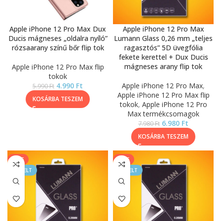
Apple iPhone 12 Pro Max Dux
Apple iPhone 12 Pro Max
Ducis mágneses „oldalra nyíló”
Lumann Glass 0,26 mm „teljes
rózsaarany színű bőr flip tok
ragasztós” 5D üvegfólia
fekete kerettel + Dux Ducis
mágneses arany flip tok
Apple iPhone 12 Pro Max flip
tokok
4.990
Ft
Apple iPhone 12 Pro Max
,
5.990
Ft
Apple iPhone 12 Pro Max flip
KOSÁRBA TESZEM
tokok
,
Apple iPhone 12 Pro
Max termékcsomagok
6.980
Ft
7.980
Ft
KOSÁRBA TESZEM
SALE
SALE
KIEMELT
KIEMELT