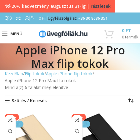
10-20% kedvezmény augusztus 31-ig |
részletek
0
0
FT
Ügyfélszolgálat:
+36 30 8686 351
0
FT
MENÜ
0
termék
Apple iPhone 12 Pro
Max flip tokok
Kezdőlap
Flip tokok
Apple iPhone flip tokok
Apple iPhone 12 Pro Max flip tokok
Mind a(z) 6 találat megjelenítve
Szűrés / Keresés
-17%
-17%
KIEMELT
KIEMELT