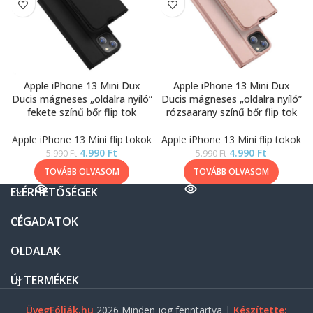
Apple iPhone 13 Mini Dux
Apple iPhone 13 Mini Dux
Ducis mágneses „oldalra nyíló”
Ducis mágneses „oldalra nyíló”
fekete színű bőr flip tok
rózsaarany színű bőr flip tok
Apple iPhone 13 Mini flip tokok
Apple iPhone 13 Mini flip tokok
4.990
Ft
4.990
Ft
5.990
Ft
5.990
Ft
TOVÁBB OLVASOM
TOVÁBB OLVASOM
ELÉRHETŐSÉGEK
CÉGADATOK
OLDALAK
ÚJ TERMÉKEK
ÜvegFóliák.hu
2026 Minden jog fenntartva |
Készítette: