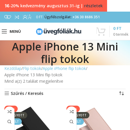
10-20% kedvezmény augusztus 31-ig |
részletek
0
0
FT
Ügyfélszolgálat:
+36 30 8686 351
0
FT
MENÜ
0
termék
Apple iPhone 13 Mini
flip tokok
Kezdőlap
Flip tokok
Apple iPhone flip tokok
Apple iPhone 13 Mini flip tokok
Mind a(z) 2 találat megjelenítve
Szűrés / Keresés
-17%
-17%
ELFOGYOTT
ELFOGYOTT
KIEMELT
KIEMELT