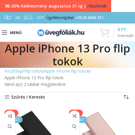
10-20% kedvezmény augusztus 31-ig |
részletek
0
0
FT
Ügyfélszolgálat:
+36 30 8686 351
0
FT
MENÜ
0
termék
Apple iPhone 13 Pro flip
tokok
Kezdőlap
Flip tokok
Apple iPhone flip tokok
Apple iPhone 13 Pro flip tokok
Mind a(z) 2 találat megjelenítve
Szűrés / Keresés
-50%
-50%
KIEMELT
KIEMELT