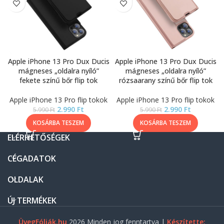
Apple iPhone 13 Pro Dux Ducis
Apple iPhone 13 Pro Dux Ducis
mágneses „oldalra nyíló”
mágneses „oldalra nyíló”
fekete színű bőr flip tok
rózsaarany színű bőr flip tok
Apple iPhone 13 Pro flip tokok
Apple iPhone 13 Pro flip tokok
2.990
Ft
2.990
Ft
5.990
Ft
5.990
Ft
KOSÁRBA TESZEM
KOSÁRBA TESZEM
ELÉRHETŐSÉGEK
CÉGADATOK
OLDALAK
ÚJ TERMÉKEK
ÜvegFóliák.hu
2026 Minden jog fenntartva |
Készítette: