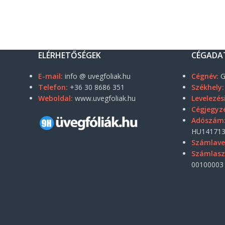
ELÉRHETŐSÉGEK
CÉGADA
E-mail:
info @ uvegfoliak.hu
Cégnév:
G
Telefon:
+36 30 8686 351
Székhely:
Weboldal:
www.uvegfoliak.hu
Levelezés
Cégjegyz
Adószám
HU141713
Számlave
Számlas
00100003