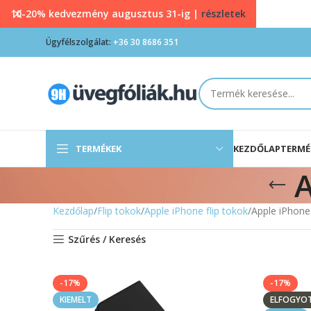
10-20% kedvezmény augusztus 31-ig |
részletek
Ügyfélszolgálat:
+36 30 8686 351
TERMÉKEK
KEZDŐLAP
TERMÉ
A
Kezdőlap
Flip tokok
Apple iPhone flip tokok
Apple iPhone 
Szűrés / Keresés
-17%
-17%
KIEMELT
ELFOGYO