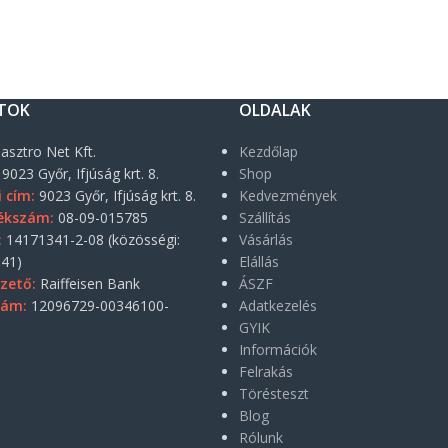
TOK
OLDALAK
asztro Net Kft.
Kezdőlap
9023 Győr, Ifjúság krt. 8.
Shop
i cím:
9023 Győr, Ifjúság krt. 8.
Kedvezmények
ékszám:
08-09-015785
Szállítás
:
14171341-2-08 (közösségi:
Vásárlás
41)
Elállás
zető:
Raiffeisen Bank
ÁSZF
zám:
12096729-00346100-
Adatkezelés
GYIK
Információk
Felrakás
Törésteszt
Blog
Rólunk