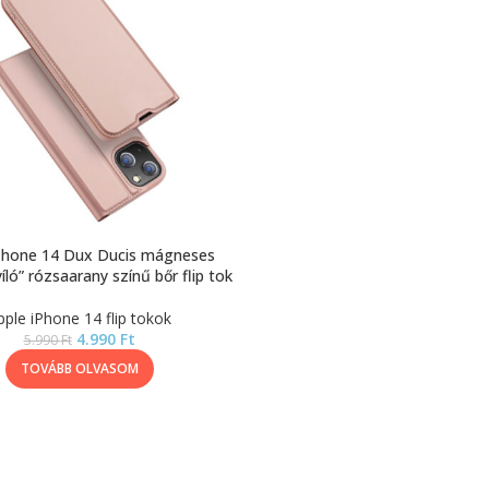
Phone 14 Dux Ducis mágneses
yíló” rózsaarany színű bőr flip tok
pple iPhone 14 flip tokok
4.990
Ft
5.990
Ft
TOVÁBB OLVASOM