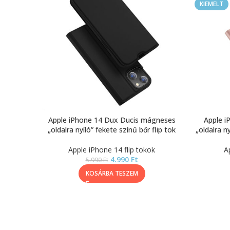
KIEMELT
Apple iPhone 14 Dux Ducis mágneses
Apple i
„oldalra nyíló” fekete színű bőr flip tok
„oldalra n
Apple iPhone 14 flip tokok
A
4.990
Ft
5.990
Ft
KOSÁRBA TESZEM