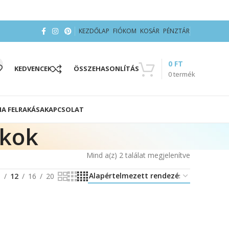
KEZDŐLAP
FIÓKOM
KOSÁR
PÉNZTÁR
0
FT
KEDVENCEK
ÖSSZEHASONLÍTÁS
0
termék
IA FELRAKÁSA
KAPCSOLAT
okok
Mind a(z) 2 találat megjelenítve
8
12
16
20