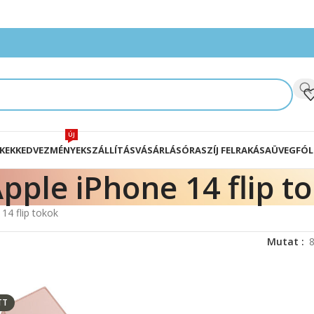
ÚJ
KEK
KEDVEZMÉNYEK
SZÁLLÍTÁS
VÁSÁRLÁS
ÓRASZÍJ FELRAKÁSA
ÜVEGFÓL
pple iPhone 14 flip t
14 flip tokok
Mutat
TT