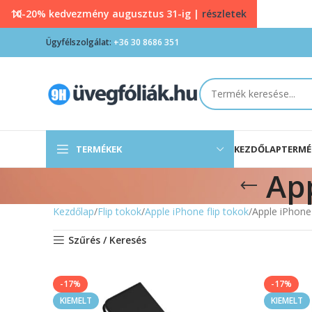
10-20% kedvezmény augusztus 31-ig |
részletek
Ügyfélszolgálat:
+36 30 8686 351
TERMÉKEK
KEZDŐLAP
TERMÉ
App
Kezdőlap
Flip tokok
Apple iPhone flip tokok
Apple iPhone 
Szűrés / Keresés
-17%
-17%
KIEMELT
KIEMELT