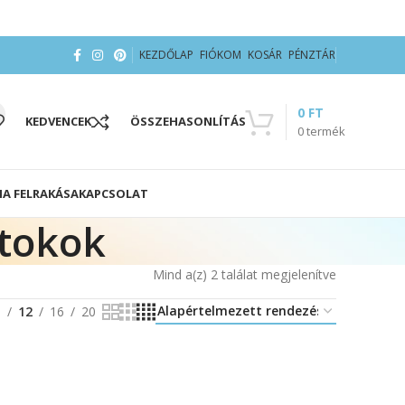
KEZDŐLAP
FIÓKOM
KOSÁR
PÉNZTÁR
0
FT
KEDVENCEK
ÖSSZEHASONLÍTÁS
0
termék
IA FELRAKÁSA
KAPCSOLAT
 tokok
Mind a(z) 2 találat megjelenítve
8
12
16
20