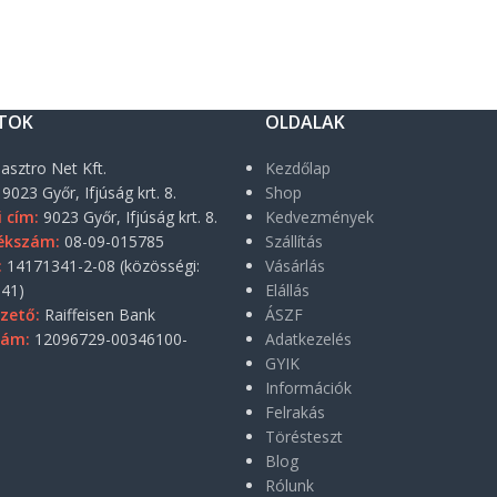
TOK
OLDALAK
asztro Net Kft.
Kezdőlap
9023 Győr, Ifjúság krt. 8.
Shop
i cím:
9023 Győr, Ifjúság krt. 8.
Kedvezmények
ékszám:
08-09-015785
Szállítás
:
14171341-2-08 (közösségi:
Vásárlás
41)
Elállás
zető:
Raiffeisen Bank
ÁSZF
zám:
12096729-00346100-
Adatkezelés
GYIK
Információk
Felrakás
Törésteszt
Blog
Rólunk