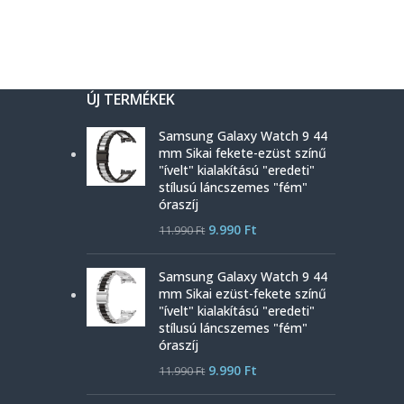
ÚJ TERMÉKEK
Samsung Galaxy Watch 9 44
mm Sikai fekete-ezüst színű
"ívelt" kialakítású "eredeti"
stílusú láncszemes "fém"
óraszíj
9.990
Ft
11.990
Ft
Samsung Galaxy Watch 9 44
mm Sikai ezüst-fekete színű
"ívelt" kialakítású "eredeti"
stílusú láncszemes "fém"
óraszíj
9.990
Ft
11.990
Ft