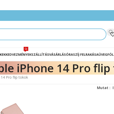
ÚJ
KEK
KEDVEZMÉNYEK
SZÁLLÍTÁS
VÁSÁRLÁS
ÓRASZÍJ FELRAKÁSA
ÜVEGFÓL
le iPhone 14 Pro flip
14 Pro flip tokok
Mutat