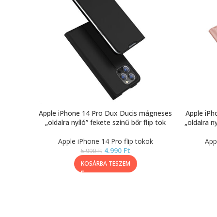
Apple iPhone 14 Pro Dux Ducis mágneses
Apple iP
„oldalra nyíló” fekete színű bőr flip tok
„oldalra n
Apple iPhone 14 Pro flip tokok
App
4.990
Ft
5.990
Ft
KOSÁRBA TESZEM