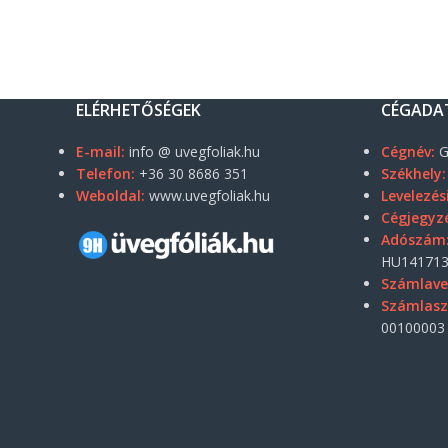
ELÉRHETŐSÉGEK
CÉGADA
E-mail:
info @ uvegfoliak.hu
Cégnév:
G
Telefon:
+36 30 8686 351
Székhely:
Weboldal:
www.uvegfoliak.hu
Levelezés
Cégjegyz
Adószám
HU141713
Számlave
Számlas
00100003