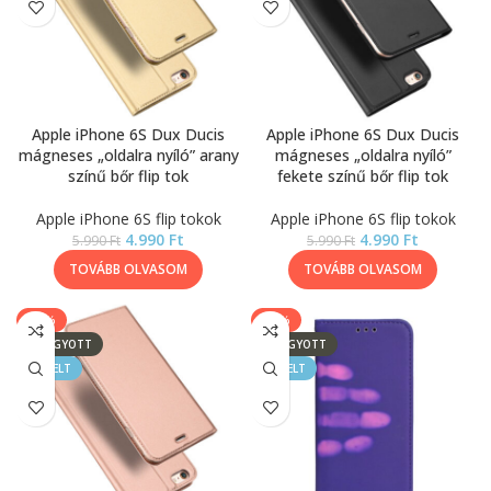
Apple iPhone 6S Dux Ducis
Apple iPhone 6S Dux Ducis
mágneses „oldalra nyíló” arany
mágneses „oldalra nyíló”
színű bőr flip tok
fekete színű bőr flip tok
Apple iPhone 6S flip tokok
Apple iPhone 6S flip tokok
4.990
Ft
4.990
Ft
5.990
Ft
5.990
Ft
TOVÁBB OLVASOM
TOVÁBB OLVASOM
-17%
-20%
ELFOGYOTT
ELFOGYOTT
KIEMELT
KIEMELT