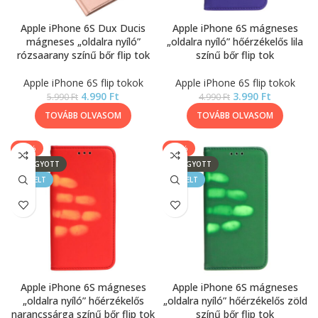
Apple iPhone 6S Dux Ducis
Apple iPhone 6S mágneses
mágneses „oldalra nyíló”
„oldalra nyíló” hőérzékelős lila
rózsaarany színű bőr flip tok
színű bőr flip tok
Apple iPhone 6S flip tokok
Apple iPhone 6S flip tokok
4.990
Ft
3.990
Ft
5.990
Ft
4.990
Ft
TOVÁBB OLVASOM
TOVÁBB OLVASOM
-20%
-20%
ELFOGYOTT
ELFOGYOTT
KIEMELT
KIEMELT
Apple iPhone 6S mágneses
Apple iPhone 6S mágneses
„oldalra nyíló” hőérzékelős
„oldalra nyíló” hőérzékelős zöld
narancssárga színű bőr flip tok
színű bőr flip tok