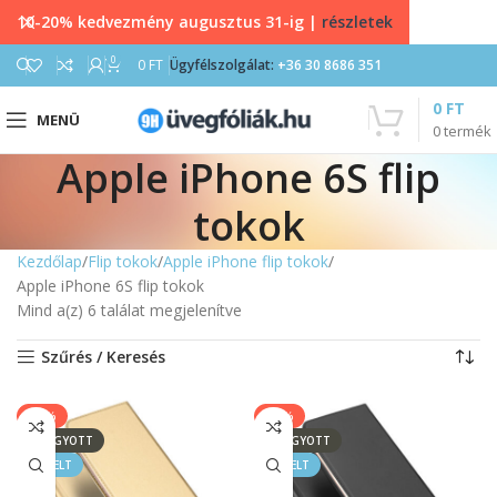
10-20% kedvezmény augusztus 31-ig |
részletek
0
0
FT
Ügyfélszolgálat:
+36 30 8686 351
0
FT
MENÜ
0
termék
Apple iPhone 6S flip
tokok
Kezdőlap
Flip tokok
Apple iPhone flip tokok
Apple iPhone 6S flip tokok
Mind a(z) 6 találat megjelenítve
Szűrés / Keresés
-17%
-17%
ELFOGYOTT
ELFOGYOTT
KIEMELT
KIEMELT