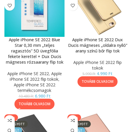
Apple iPhone SE 2022 Blue
Apple iPhone SE 2022 Dux
Star 0,30 mm „teljes
Ducis mágneses „oldalra nyíló”
ragasztós” 5D üvegfólia
arany színű bőr flip tok
fekete kerettel + Dux Ducis
mágneses rózsaarany flip tok
Apple iPhone SE 2022 flip
tokok
Apple iPhone SE 2022
,
Apple
4.990
Ft
5.990
Ft
iPhone SE 2022 flip tokok
,
TOVÁBB OLVASOM
Apple iPhone SE 2022
termékcsomagok
6.980
Ft
10.480
Ft
TOVÁBB OLVASOM
-17%
-17%
ELFOGYOTT
ELFOGYOTT
KIEMELT
KIEMELT