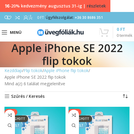
10-20% kedvezmény augusztus 31-ig |
részletek
0
0
FT
Ügyfélszolgálat:
+36 30 8686 351
0
FT
MENÜ
0
termék
Apple iPhone SE 2022
flip tokok
Kezdőlap
Flip tokok
Apple iPhone flip tokok
Apple iPhone SE 2022 flip tokok
Mind a(z) 6 találat megjelenítve
Szűrés / Keresés
SALE
SALE
ELFOGYOTT
ELFOGYOTT
KIEMELT
KIEMELT