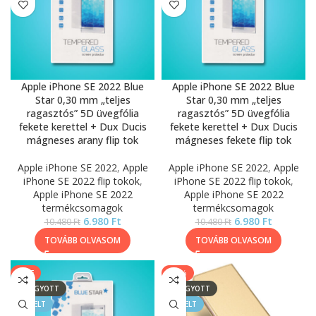
Apple iPhone SE 2022 Blue
Apple iPhone SE 2022 Blue
Star 0,30 mm „teljes
Star 0,30 mm „teljes
ragasztós” 5D üvegfólia
ragasztós” 5D üvegfólia
fekete kerettel + Dux Ducis
fekete kerettel + Dux Ducis
mágneses arany flip tok
mágneses fekete flip tok
Apple iPhone SE 2022
,
Apple
Apple iPhone SE 2022
,
Apple
iPhone SE 2022 flip tokok
,
iPhone SE 2022 flip tokok
,
Apple iPhone SE 2022
Apple iPhone SE 2022
termékcsomagok
termékcsomagok
6.980
Ft
6.980
Ft
10.480
Ft
10.480
Ft
TOVÁBB OLVASOM
TOVÁBB OLVASOM
SALE
-17%
ELFOGYOTT
ELFOGYOTT
KIEMELT
KIEMELT