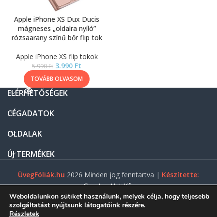
Apple iPhone XS Dux Ducis
mágneses „oldalra nyíló”
rózsaarany színű bőr flip tok
Apple iPhone XS flip tokok
3.990
Ft
5.990
Ft
TOVÁBB OLVASOM
ELÉRHETŐSÉGEK
CÉGADATOK
OLDALAK
ÚJ TERMÉKEK
ÜvegFóliák.hu
2026 Minden jog fenntartva |
Készítette:
Gasztro Net Kft.
Weboldalunkon sütiket használunk, melyek célja, hogy teljesebb
szolgáltatást nyújtsunk látogatóink részére.
Részletek