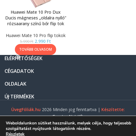
Huawei Mate 10 Pro Dux
Ducis mágneses „oldalra nyíló”
rózsaarany színű bőr flip tok
Huawei Mate 10 Pro flip tokok
2.990
Ft
5.990
Ft
TOVÁBB OLVASOM
ELÉRHETŐSÉGEK
CÉGADATOK
OLDALAK
ÚJ TERMÉKEK
ÜvegFóliák.hu
2026 Minden jog fenntartva |
Készítette:
Gasztro Net Kft.
Weboldalunkon sütiket használunk, melyek célja, hogy teljesebb
szolgáltatást nyújtsunk látogatóink részére.
Részletek