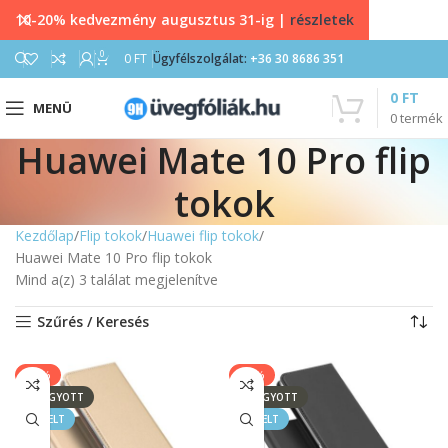
10-20% kedvezmény augusztus 31-ig |
részletek
0
0
FT
Ügyfélszolgálat:
+36 30 8686 351
0
FT
MENÜ
0
termék
Huawei Mate 10 Pro flip
tokok
Kezdőlap
Flip tokok
Huawei flip tokok
Huawei Mate 10 Pro flip tokok
Mind a(z) 3 találat megjelenítve
Szűrés / Keresés
-50%
-50%
ELFOGYOTT
ELFOGYOTT
KIEMELT
KIEMELT