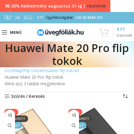
10-20% kedvezmény augusztus 31-ig |
részletek
0
0
FT
Ügyfélszolgálat:
+36 30 8686 351
0
FT
MENÜ
0
termék
Huawei Mate 20 Pro flip
tokok
Kezdőlap
Flip tokok
Huawei flip tokok
Huawei Mate 20 Pro flip tokok
Mind a(z) 3 találat megjelenítve
Szűrés / Keresés
-50%
-50%
ELFOGYOTT
ELFOGYOTT
KIEMELT
KIEMELT