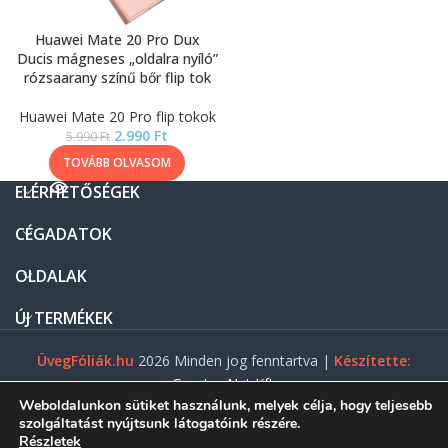
Huawei Mate 20 Pro Dux
Ducis mágneses „oldalra nyíló”
rózsaarany színű bőr flip tok
Huawei Mate 20 Pro flip tokok
2.990
Ft
5.990
Ft
TOVÁBB OLVASOM
ELÉRHETŐSÉGEK
CÉGADATOK
OLDALAK
ÚJ TERMÉKEK
ÜvegFóliák.hu
2026 Minden jog fenntartva |
Készítette:
Gasztro Net Kft.
Weboldalunkon sütiket használunk, melyek célja, hogy teljesebb
szolgáltatást nyújtsunk látogatóink részére.
Részletek