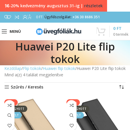
10-20% kedvezmény augusztus 31-ig |
részletek
0
0
FT
Ügyfélszolgálat:
+36 30 8686 351
0
FT
MENÜ
0
termék
Huawei P20 Lite flip
tokok
Kezdőlap
Flip tokok
Huawei flip tokok
Huawei P20 Lite flip tokok
Mind a(z) 4 találat megjelenítve
Szűrés / Keresés
-50%
-50%
ELFOGYOTT
ELFOGYOTT
KIEMELT
KIEMELT