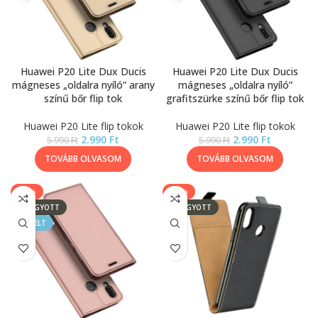
Huawei P20 Lite Dux Ducis
Huawei P20 Lite Dux Ducis
mágneses „oldalra nyíló” arany
mágneses „oldalra nyíló”
színű bőr flip tok
grafitszürke színű bőr flip tok
Huawei P20 Lite flip tokok
Huawei P20 Lite flip tokok
2.990
Ft
2.990
Ft
5.990
Ft
5.990
Ft
TOVÁBB OLVASOM
TOVÁBB OLVASOM
-50%
-14%
ELFOGYOTT
ELFOGYOTT
KIEMELT