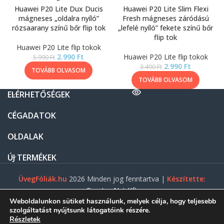
Huawei P20 Lite Dux Ducis
Huawei P20 Lite Slim Flexi
mágneses „oldalra nyíló”
Fresh mágneses záródású
rózsaarany színű bőr flip tok
„lefelé nyíló” fekete színű bőr
flip tok
Huawei P20 Lite flip tokok
2.990
Ft
Huawei P20 Lite flip tokok
5.990
Ft
2.990
Ft
3.490
Ft
TOVÁBB OLVASOM
TOVÁBB OLVASOM
ELÉRHETŐSÉGEK
CÉGADATOK
OLDALAK
ÚJ TERMÉKEK
ÜvegFóliák.hu
2026 Minden jog fenntartva |
Készítette:
Gasztro Net Kft.
Weboldalunkon sütiket használunk, melyek célja, hogy teljesebb
szolgáltatást nyújtsunk látogatóink részére.
Részletek