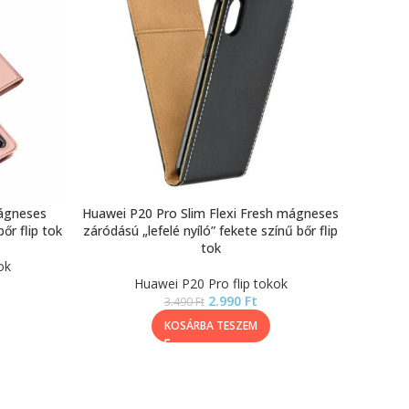
ágneses
Huawei P20 Pro Slim Flexi Fresh mágneses
őr flip tok
záródású „lefelé nyíló” fekete színű bőr flip
tok
ok
Huawei P20 Pro flip tokok
2.990
Ft
3.490
Ft
KOSÁRBA TESZEM