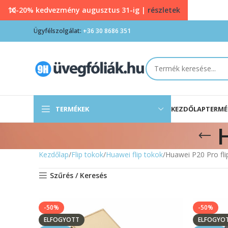
10-20% kedvezmény augusztus 31-ig |
részletek
Ügyfélszolgálat:
+36 30 8686 351
TERMÉKEK
KEZDŐLAP
TERMÉ
Kezdőlap
Flip tokok
Huawei flip tokok
Huawei P20 Pro fli
Szűrés / Keresés
-50%
-50%
ELFOGYOTT
ELFOGYO