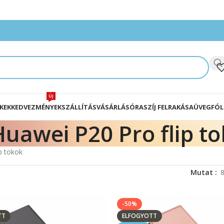
ÚJ
KEK
KEDVEZMÉNYEK
SZÁLLÍTÁS
VÁSÁRLÁS
ÓRASZÍJ FELRAKÁSA
ÜVEGFÓL
Huawei P20 Pro flip t
p tokok
Mutat
-50%
TT
ELFOGYOTT