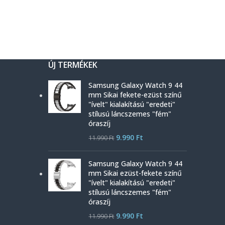
ÚJ TERMÉKEK
Samsung Galaxy Watch 9 44
mm Sikai fekete-ezüst színű
"ívelt" kialakítású "eredeti"
stílusú láncszemes "fém"
óraszíj
9.990
Ft
11.990
Ft
Samsung Galaxy Watch 9 44
mm Sikai ezüst-fekete színű
"ívelt" kialakítású "eredeti"
stílusú láncszemes "fém"
óraszíj
9.990
Ft
11.990
Ft