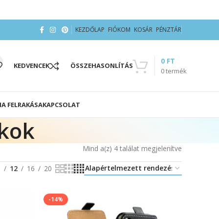
KEZDŐLAP
FIÓKOM
KOSÁR
PÉNZTÁR
0
FT
KEDVENCEK
ÖSSZEHASONLÍTÁS
0
termék
IA FELRAKÁSA
KAPCSOLAT
okok
Mind a(z) 4 találat megjelenítve
8
12
16
20
-14%