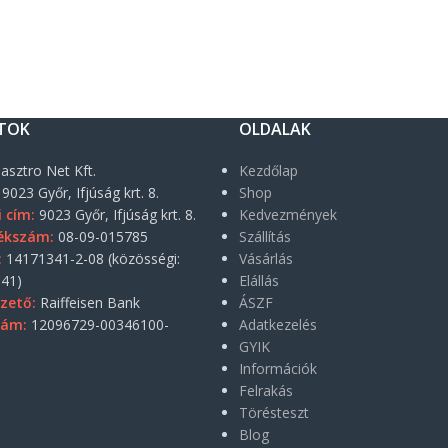
TOK
OLDALAK
asztro Net Kft.
Kezdőlap
9023 Győr, Ifjúság krt. 8.
Shop
i cím:
9023 Győr, Ifjúság krt. 8.
Kedvezmények
ékszám:
08-09-015785
Szállítás
:
14171341-2-08 (közösségi:
Vásárlás
41)
Elállás
zető:
Raiffeisen Bank
ÁSZF
zám:
12096729-00346100-
Adatkezelés
GYIK
Információk
Felrakás
Törésteszt
Blog