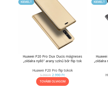
KIEMELT
KIEMELT
Huawei P20 Pro Dux Ducis mágneses
Huawei
„oldalra nyíló” arany színű bőr flip tok
„oldalra 
Huawei P20 Pro flip tokok
2.990
Ft
H
5.990
Ft
TOVÁBB OLVASOM