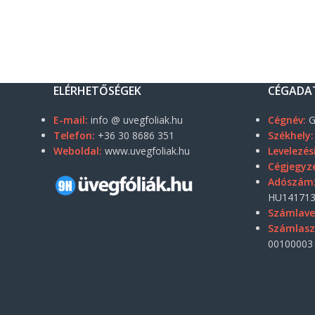
ELÉRHETŐSÉGEK
CÉGADA
E-mail:
info @ uvegfoliak.hu
Cégnév:
G
Telefon:
+36 30 8686 351
Székhely:
Weboldal:
www.uvegfoliak.hu
Levelezés
Cégjegyz
Adószám
HU141713
Számlave
Számlas
00100003