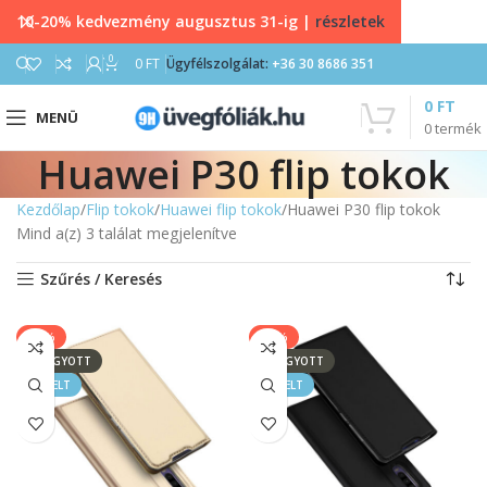
10-20% kedvezmény augusztus 31-ig |
részletek
0
0
FT
Ügyfélszolgálat:
+36 30 8686 351
0
FT
MENÜ
0
termék
Huawei P30 flip tokok
Kezdőlap
Flip tokok
Huawei flip tokok
Huawei P30 flip tokok
Mind a(z) 3 találat megjelenítve
Szűrés / Keresés
-33%
-33%
ELFOGYOTT
ELFOGYOTT
KIEMELT
KIEMELT