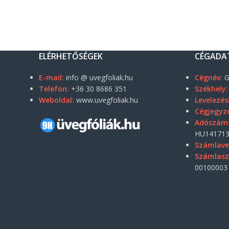
ELÉRHETŐSÉGEK
CÉGADA
E-mail:
info @ uvegfoliak.hu
Cégnév:
G
Telefon:
+36 30 8686 351
Székhely:
Weboldal:
www.uvegfoliak.hu
Levelezés
Cégjegyz
Adószám
HU141713
Számlave
Számlas
00100003