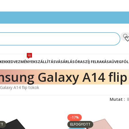
ÚJ
KEK
KEDVEZMÉNYEK
SZÁLLÍTÁS
VÁSÁRLÁS
ÓRASZÍJ FELRAKÁSA
ÜVEGFÓL
sung Galaxy A14 flip
alaxy A14 flip tokok
Mutat
-17%
TT
ELFOGYOTT