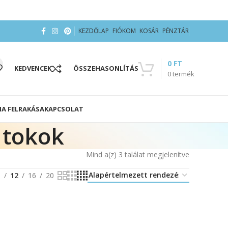
KEZDŐLAP
FIÓKOM
KOSÁR
PÉNZTÁR
0
FT
KEDVENCEK
ÖSSZEHASONLÍTÁS
0
termék
IA FELRAKÁSA
KAPCSOLAT
 tokok
Mind a(z) 3 találat megjelenítve
8
12
16
20