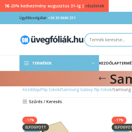
10-20% kedvezmény augusztus 31-ig |
részletek
Ügyfélszolgálat:
+36 30 8686 351
TERMÉKEK
KEZDŐLAP
TERMÉ
Sam
Kezdőlap
Flip tokok
Samsung Galaxy flip tokok
Samsung G
Szűrés / Keresés
-17%
-17%
ELFOGYOTT
ELFOGYO