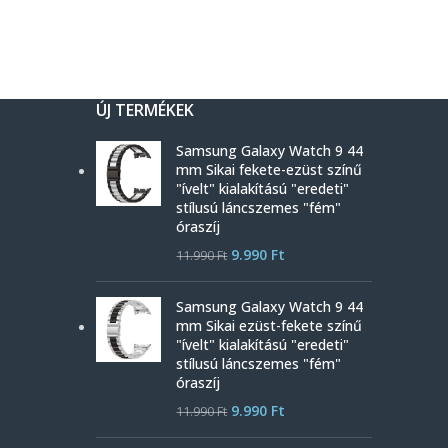
ÚJ TERMÉKEK
Samsung Galaxy Watch 9 44
mm Sikai fekete-ezüst színű
"ívelt" kialakítású "eredeti"
stílusú láncszemes "fém"
óraszíj
9.990
Ft
11.990
Ft
Samsung Galaxy Watch 9 44
mm Sikai ezüst-fekete színű
"ívelt" kialakítású "eredeti"
stílusú láncszemes "fém"
óraszíj
9.990
Ft
11.990
Ft