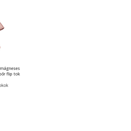
 mágneses
őr flip tok
okok