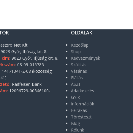
TOK
OLDALAK
asztro Net Kft.
Kezdőlap
9023 Győr, Ifjúság krt. 8.
Shop
i cím:
9023 Győr, Ifjúság krt. 8.
Kedvezmények
ékszám:
08-09-015785
Szállítás
:
14171341-2-08 (közösségi:
Vásárlás
41)
Elállás
zető:
Raiffeisen Bank
ÁSZF
zám:
12096729-00346100-
Adatkezelés
GYIK
Információk
Felrakás
Törésteszt
Blog
Rólunk