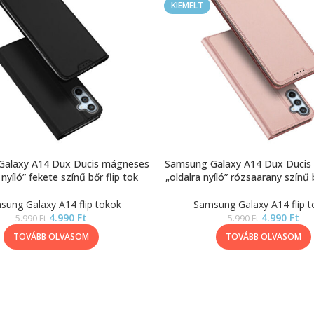
KIEMELT
Galaxy A14 Dux Ducis mágneses
Samsung Galaxy A14 Dux Ducis
 nyíló” fekete színű bőr flip tok
„oldalra nyíló” rózsaarany színű b
sung Galaxy A14 flip tokok
Samsung Galaxy A14 flip t
4.990
Ft
4.990
Ft
5.990
Ft
5.990
Ft
TOVÁBB OLVASOM
TOVÁBB OLVASOM