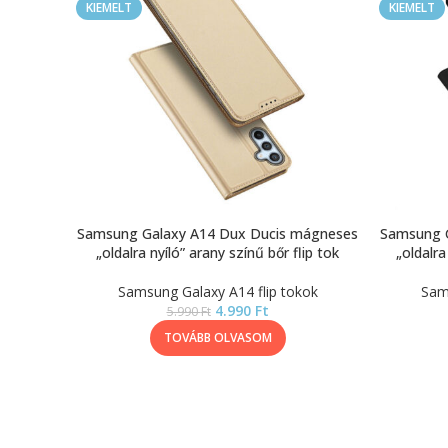
KIEMELT
KIEMELT
Samsung Galaxy A14 Dux Ducis mágneses
Samsung 
„oldalra nyíló” arany színű bőr flip tok
„oldalra
Samsung Galaxy A14 flip tokok
Sam
4.990
Ft
5.990
Ft
TOVÁBB OLVASOM