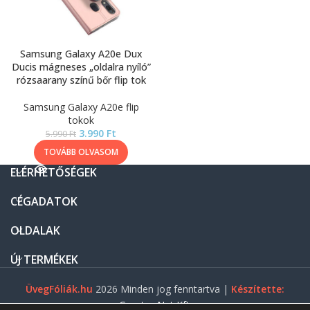
Samsung Galaxy A20e Dux
Ducis mágneses „oldalra nyíló”
rózsaarany színű bőr flip tok
Samsung Galaxy A20e flip
tokok
3.990
Ft
5.990
Ft
TOVÁBB OLVASOM
ELÉRHETŐSÉGEK
CÉGADATOK
OLDALAK
ÚJ TERMÉKEK
ÜvegFóliák.hu
2026 Minden jog fenntartva |
Készítette:
Gasztro Net Kft.