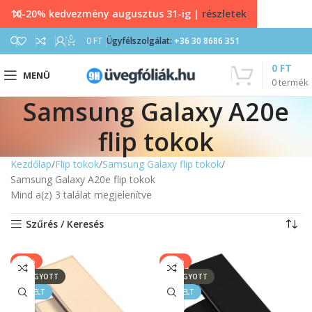
10-20% kedvezmény augusztus 31-ig |
részletek
0
0
FT
Ügyfélszolgálat:
+36 30 8686 351
0
FT
MENÜ
0
termék
Samsung Galaxy A20e
flip tokok
Kezdőlap
Flip tokok
Samsung Galaxy flip tokok
Samsung Galaxy A20e flip tokok
Mind a(z) 3 találat megjelenítve
Szűrés / Keresés
-33%
-33%
ELFOGYOTT
ELFOGYOTT
KIEMELT
KIEMELT