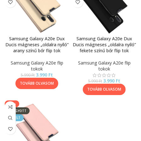
Samsung Galaxy A20e Dux
Samsung Galaxy A20e Dux
Ducis mágneses „oldalra nyíló”
Ducis mágneses „oldalra nyíló”
arany színű bőr flip tok
fekete színű bőr flip tok
Samsung Galaxy A20e flip
Samsung Galaxy A20e flip
tokok
tokok
3.990
Ft
5.990
Ft
3.990
Ft
5.990
Ft
TOVÁBB OLVASOM
TOVÁBB OLVASOM
-33%
ELFOGYOTT
KIEMELT