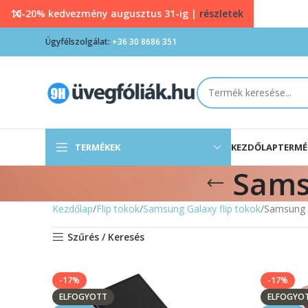
10-20% kedvezmény augusztus 31-ig |
részletek
Ügyfélszolgálat:
+36 30 8686 351
TERMÉKEK
KEZDŐLAP
TERMÉ
Sams
Kezdőlap
Flip tokok
Samsung Galaxy flip tokok
Samsung G
Szűrés / Keresés
-17%
-17%
ELFOGYOTT
ELFOGYO