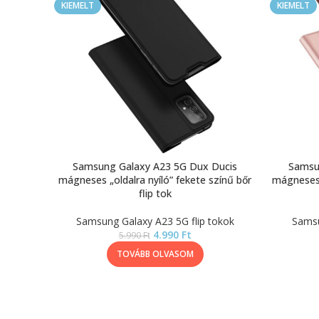
KIEMELT
KIEMELT
Samsung Galaxy A23 5G Dux Ducis
Samsu
mágneses „oldalra nyíló” fekete színű bőr
mágneses 
flip tok
Samsung Galaxy A23 5G flip tokok
Samsu
4.990
Ft
5.990
Ft
TOVÁBB OLVASOM