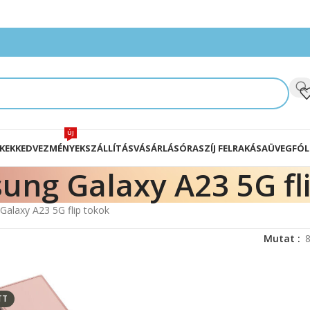
ÚJ
KEK
KEDVEZMÉNYEK
SZÁLLÍTÁS
VÁSÁRLÁS
ÓRASZÍJ FELRAKÁSA
ÜVEGFÓL
ung Galaxy A23 5G fl
alaxy A23 5G flip tokok
Mutat
TT