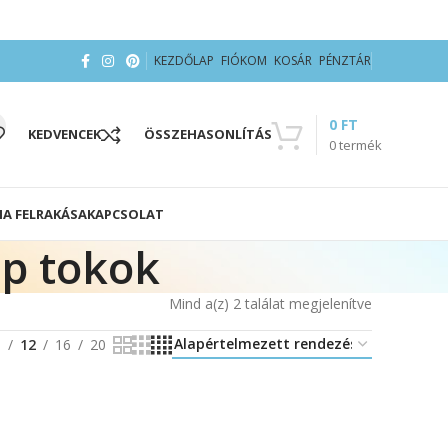
KEZDŐLAP
FIÓKOM
KOSÁR
PÉNZTÁR
0
FT
KEDVENCEK
ÖSSZEHASONLÍTÁS
0
termék
IA FELRAKÁSA
KAPCSOLAT
ip tokok
Mind a(z) 2 találat megjelenítve
8
12
16
20