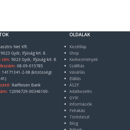
TOK
OLDALAK
asztro Net Kft.
Kezdőlap
9023 Győr, Ifjúság krt. 8.
Shop
i cím:
9023 Győr, Ifjúság krt. 8.
Kedvezmények
ékszám:
08-09-015785
Szállítás
:
14171341-2-08 (közösségi:
Vásárlás
41)
Elállás
zető:
Raiffeisen Bank
ÁSZF
zám:
12096729-00346100-
Adatkezelés
GYIK
Információk
Felrakás
Törésteszt
Blog
Rólunk