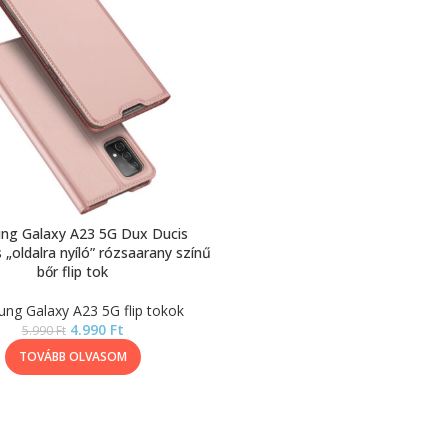
ng Galaxy A23 5G Dux Ducis
„oldalra nyíló” rózsaarany színű
bőr flip tok
ng Galaxy A23 5G flip tokok
4.990
Ft
5.990
Ft
TOVÁBB OLVASOM