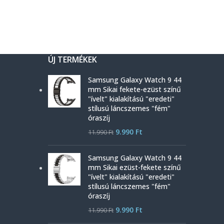
ÚJ TERMÉKEK
Samsung Galaxy Watch 9 44
mm Sikai fekete-ezüst színű
"ívelt" kialakítású "eredeti"
stílusú láncszemes "fém"
óraszíj
9.990
Ft
11.990
Ft
Samsung Galaxy Watch 9 44
mm Sikai ezüst-fekete színű
"ívelt" kialakítású "eredeti"
stílusú láncszemes "fém"
óraszíj
9.990
Ft
11.990
Ft