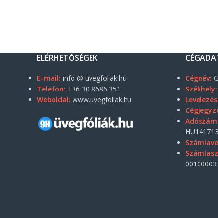
ELÉRHETŐSÉGEK
CÉGADA
E-mail:
info @ uvegfoliak.hu
Cégnév:
G
Telefon:
+36 30 8686 351
Székhely:
Weboldal:
www.uvegfoliak.hu
Levelezés
Cégjegyz
Adószám
HU141713
Számlave
Számlas
00100003