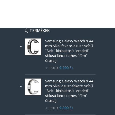
ÚJ TERMÉKEK
Samsung Galaxy Watch 9 44
mm Sikai fekete-ezüst színű
"ívelt" kialakítású "eredeti"
stílusú láncszemes "fém"
óraszíj
9.990
Ft
11.990
Ft
Samsung Galaxy Watch 9 44
mm Sikai ezüst-fekete színű
"ívelt" kialakítású "eredeti"
stílusú láncszemes "fém"
óraszíj
9.990
Ft
11.990
Ft