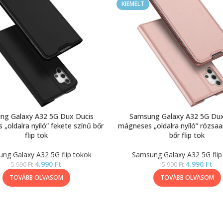
KIEMELT
ng Galaxy A32 5G Dux Ducis
Samsung Galaxy A32 5G Dux
„oldalra nyíló” fekete színű bőr
mágneses „oldalra nyíló” rózsaa
flip tok
bőr flip tok
ng Galaxy A32 5G flip tokok
Samsung Galaxy A32 5G flip
4.990
Ft
4.990
Ft
5.990
Ft
5.990
Ft
TOVÁBB OLVASOM
TOVÁBB OLVASOM