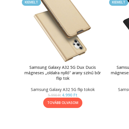
KIEMELT
KIEMELT
Samsung Galaxy A32 5G Dux Ducis
Samsu
mágneses „oldalra nyíló” arany színű bőr
mágneses 
flip tok
Samsung Galaxy A32 5G flip tokok
Samsu
4.990
Ft
5.990
Ft
TOVÁBB OLVASOM