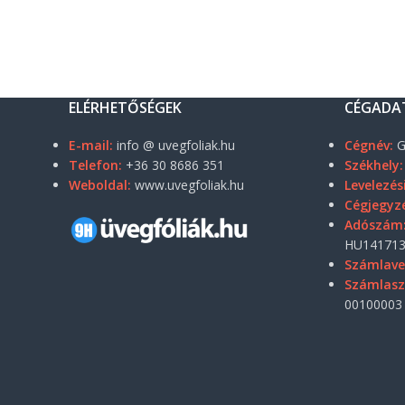
ELÉRHETŐSÉGEK
CÉGADA
E-mail:
info @ uvegfoliak.hu
Cégnév:
G
Telefon:
+36 30 8686 351
Székhely:
Weboldal:
www.uvegfoliak.hu
Levelezés
Cégjegyz
Adószám
HU141713
Számlave
Számlas
00100003