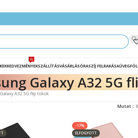
ÚJ
KEK
KEDVEZMÉNYEK
SZÁLLÍTÁS
VÁSÁRLÁS
ÓRASZÍJ FELRAKÁSA
ÜVEGFÓL
ung Galaxy A32 5G fl
alaxy A32 5G flip tokok
Mutat
-17%
TT
ELFOGYOTT