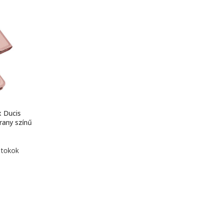
 Ducis
rany színű
 tokok