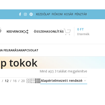
KEZDŐLAP
FIÓKOM
KOSÁR
PÉNZTÁR
0
FT
KEDVENCEK
ÖSSZEHASONLÍTÁS
0
termék
IA FELRAKÁSA
KAPCSOLAT
ip tokok
Mind a(z) 3 találat megjelenítve
8
12
16
20