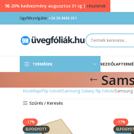
10-20% kedvezmény augusztus 31-ig |
részletek
Ügyfélszolgálat:
+36 30 8686 351
TERMÉKEK
KEZDŐLAP
TERMÉ
Sams
Kezdőlap
Flip tokok
Samsung Galaxy flip tokok
Samsung G
Szűrés / Keresés
-17%
-17%
ELFOGYOTT
ELFOGYO