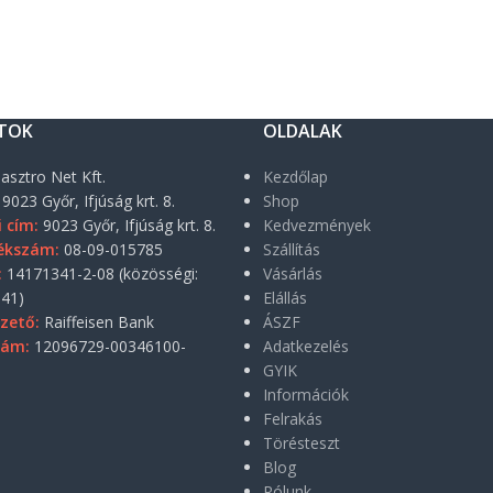
TOK
OLDALAK
asztro Net Kft.
Kezdőlap
9023 Győr, Ifjúság krt. 8.
Shop
i cím:
9023 Győr, Ifjúság krt. 8.
Kedvezmények
ékszám:
08-09-015785
Szállítás
:
14171341-2-08 (közösségi:
Vásárlás
41)
Elállás
zető:
Raiffeisen Bank
ÁSZF
zám:
12096729-00346100-
Adatkezelés
GYIK
Információk
Felrakás
Törésteszt
Blog
Rólunk