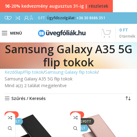
10-20% kedvezmény augusztus 31-ig |
részletek
0
0
FT
Ügyfélszolgálat:
+36 30 8686 351
0
FT
MENÜ
0
termék
Samsung Galaxy A35 5G
flip tokok
Kezdőlap
Flip tokok
Samsung Galaxy flip tokok
Samsung Galaxy A35 5G flip tokok
Mind a(z) 2 találat megjelenítve
Szűrés / Keresés
-17%
-17%
KIEMELT
ELFOGYOTT
KIEMELT