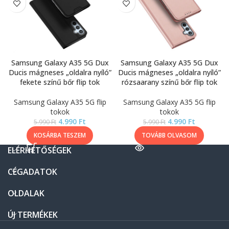
Samsung Galaxy A35 5G Dux
Samsung Galaxy A35 5G Dux
Ducis mágneses „oldalra nyíló”
Ducis mágneses „oldalra nyíló”
fekete színű bőr flip tok
rózsaarany színű bőr flip tok
Samsung Galaxy A35 5G flip
Samsung Galaxy A35 5G flip
tokok
tokok
4.990
Ft
4.990
Ft
5.990
Ft
5.990
Ft
KOSÁRBA TESZEM
TOVÁBB OLVASOM
ELÉRHETŐSÉGEK
CÉGADATOK
OLDALAK
ÚJ TERMÉKEK