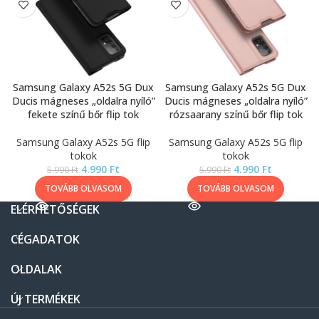
Samsung Galaxy A52s 5G Dux
Samsung Galaxy A52s 5G Dux
Ducis mágneses „oldalra nyíló”
Ducis mágneses „oldalra nyíló”
fekete színű bőr flip tok
rózsaarany színű bőr flip tok
Samsung Galaxy A52s 5G flip
Samsung Galaxy A52s 5G flip
tokok
tokok
4.990
Ft
4.990
Ft
5.990
Ft
5.990
Ft
TOVÁBB OLVASOM
TOVÁBB OLVASOM
ELÉRHETŐSÉGEK
CÉGADATOK
OLDALAK
ÚJ TERMÉKEK