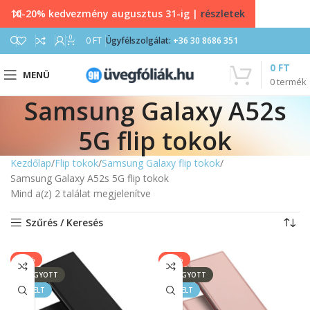
10-20% kedvezmény augusztus 31-ig |
részletek
0
0
FT
Ügyfélszolgálat:
+36 30 8686 351
0
FT
MENÜ
0
termék
Samsung Galaxy A52s
5G flip tokok
Kezdőlap
Flip tokok
Samsung Galaxy flip tokok
Samsung Galaxy A52s 5G flip tokok
Mind a(z) 2 találat megjelenítve
Szűrés / Keresés
-17%
-17%
ELFOGYOTT
ELFOGYOTT
KIEMELT
KIEMELT