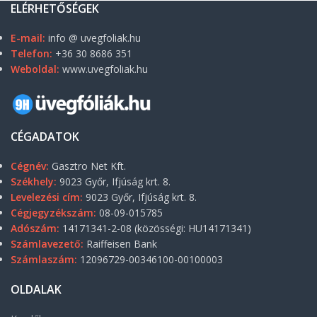
ELÉRHETŐSÉGEK
E-mail:
info @ uvegfoliak.hu
Telefon:
+36 30 8686 351
Weboldal:
www.uvegfoliak.hu
CÉGADATOK
Cégnév:
Gasztro Net Kft.
Székhely:
9023 Győr, Ifjúság krt. 8.
Levelezési cím:
9023 Győr, Ifjúság krt. 8.
Cégjegyzékszám:
08-09-015785
Adószám:
14171341-2-08 (közösségi: HU14171341)
Számlavezető:
Raiffeisen Bank
Számlaszám:
12096729-00346100-00100003
OLDALAK