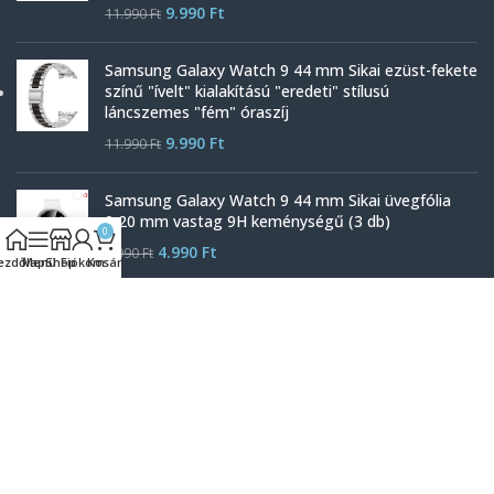
9.990
Ft
11.990
Ft
Samsung Galaxy Watch 9 44 mm Sikai ezüst-fekete
színű "ívelt" kialakítású "eredeti" stílusú
láncszemes "fém" óraszíj
9.990
Ft
11.990
Ft
Samsung Galaxy Watch 9 44 mm Sikai üvegfólia
0,20 mm vastag 9H keménységű (3 db)
0
4.990
Ft
5.990
Ft
ezdőlap
Menü
Shop
Fiókom
Kosár
Samsung Galaxy Watch 9 40 mm Sikai üvegfólia
0,20 mm vastag 9H keménységű (3 db)
4.990
Ft
5.990
Ft
ÜvegFóliák.hu
2026 Minden jog fenntartva |
Készítette:
Gasztro Net Kft.