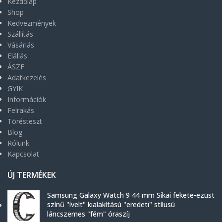
Kezdőlap
Shop
Kedvezmények
Szállítás
Vásárlás
Elállás
ÁSZF
Adatkezelés
GYIK
Információk
Felrakás
Törésteszt
Blog
Rólunk
Kapcsolat
ÚJ TERMÉKEK
Samsung Galaxy Watch 9 44 mm Sikai fekete-ezüst
színű "ívelt" kialakítású "eredeti" stílusú
láncszemes "fém" óraszíj