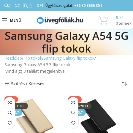
0
10-20% kedvezmény augusztus 31-ig |
0
FT
Ügyfélszolgálat:
+36 30 8686 351
részletek
0
FT
MENÜ
0
termék
Samsung Galaxy A54 5G
flip tokok
Kezdőlap
Flip tokok
Samsung Galaxy flip tokok
Samsung Galaxy A54 5G flip tokok
Mind a(z) 3 találat megjelenítve
Szűrés / Keresés
-17%
-17%
ELFOGYOTT
ELFOGYOTT
KIEMELT
KIEMELT