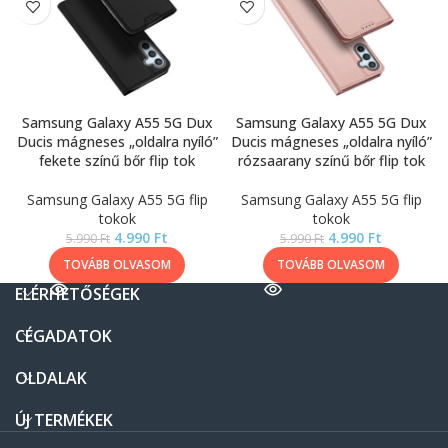
Samsung Galaxy A55 5G Dux
Samsung Galaxy A55 5G Dux
Ducis mágneses „oldalra nyíló”
Ducis mágneses „oldalra nyíló”
fekete színű bőr flip tok
rózsaarany színű bőr flip tok
Samsung Galaxy A55 5G flip
Samsung Galaxy A55 5G flip
tokok
tokok
4.990
Ft
4.990
Ft
5.990
Ft
5.990
Ft
TOVÁBB OLVASOM
TOVÁBB OLVASOM
ELÉRHETŐSÉGEK
CÉGADATOK
OLDALAK
ÚJ TERMÉKEK