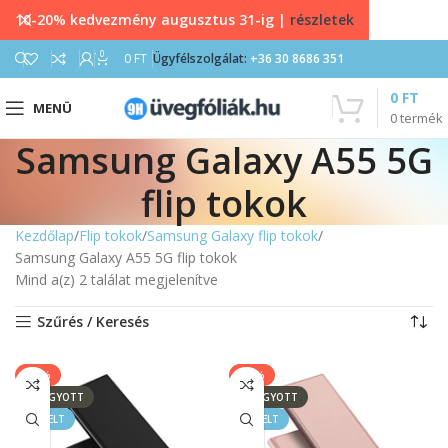
10-20% kedvezmény augusztus 31-ig |
részletek
0
0
FT
Ügyfélszolgálat:
+36 30 8686 351
0
FT
MENÜ
0
termék
Samsung Galaxy A55 5G
flip tokok
Kezdőlap
Flip tokok
Samsung Galaxy flip tokok
Samsung Galaxy A55 5G flip tokok
Mind a(z) 2 találat megjelenítve
Szűrés / Keresés
-17%
-17%
ELFOGYOTT
ELFOGYOTT
KIEMELT
KIEMELT