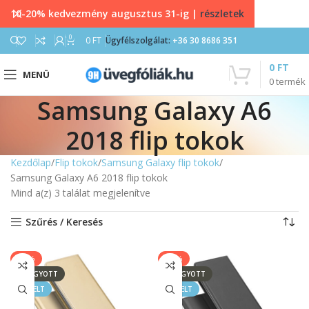
10-20% kedvezmény augusztus 31-ig |
részletek
0
0
FT
Ügyfélszolgálat:
+36 30 8686 351
0
FT
MENÜ
0
termék
Samsung Galaxy A6
2018 flip tokok
Kezdőlap
Flip tokok
Samsung Galaxy flip tokok
Samsung Galaxy A6 2018 flip tokok
Mind a(z) 3 találat megjelenítve
Szűrés / Keresés
-33%
-33%
ELFOGYOTT
ELFOGYOTT
KIEMELT
KIEMELT