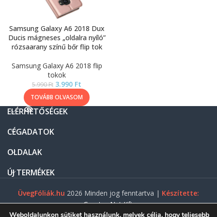
Samsung Galaxy A6 2018 Dux
Ducis mágneses „oldalra nyíló”
rózsaarany színű bőr flip tok
Samsung Galaxy A6 2018 flip
tokok
3.990
Ft
5.990
Ft
TOVÁBB OLVASOM
ELÉRHETŐSÉGEK
CÉGADATOK
OLDALAK
ÚJ TERMÉKEK
ÜvegFóliák.hu
2026 Minden jog fenntartva |
Készítette:
Gasztro Net Kft.
Weboldalunkon sütiket használunk, melyek célja, hogy teljesebb