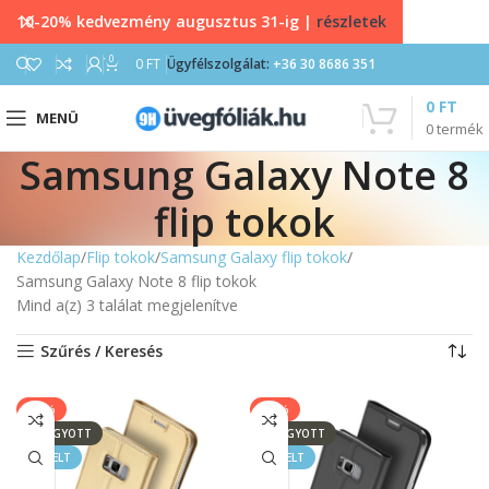
10-20% kedvezmény augusztus 31-ig |
részletek
0
0
FT
Ügyfélszolgálat:
+36 30 8686 351
0
FT
MENÜ
0
termék
Samsung Galaxy Note 8
flip tokok
Kezdőlap
Flip tokok
Samsung Galaxy flip tokok
Samsung Galaxy Note 8 flip tokok
Mind a(z) 3 találat megjelenítve
Szűrés / Keresés
-33%
-33%
ELFOGYOTT
ELFOGYOTT
KIEMELT
KIEMELT