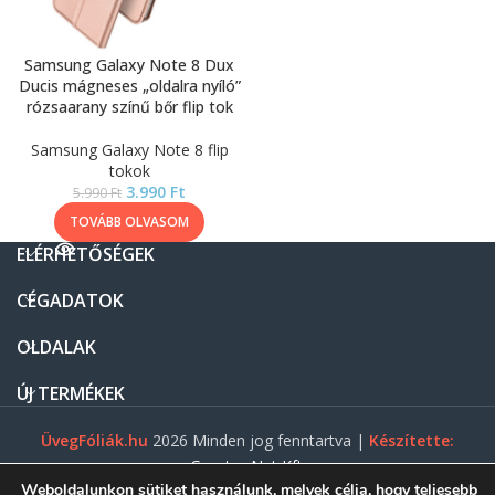
Samsung Galaxy Note 8 Dux
Ducis mágneses „oldalra nyíló”
rózsaarany színű bőr flip tok
Samsung Galaxy Note 8 flip
tokok
3.990
Ft
5.990
Ft
TOVÁBB OLVASOM
ELÉRHETŐSÉGEK
CÉGADATOK
OLDALAK
ÚJ TERMÉKEK
ÜvegFóliák.hu
2026 Minden jog fenntartva |
Készítette:
Gasztro Net Kft.
Weboldalunkon sütiket használunk, melyek célja, hogy teljesebb