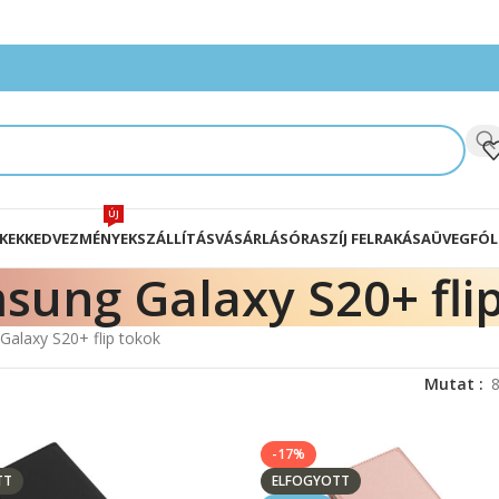
ÚJ
KEK
KEDVEZMÉNYEK
SZÁLLÍTÁS
VÁSÁRLÁS
ÓRASZÍJ FELRAKÁSA
ÜVEGFÓL
sung Galaxy S20+ fli
alaxy S20+ flip tokok
Mutat
-17%
TT
ELFOGYOTT