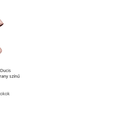
Ducis
rany színű
tokok