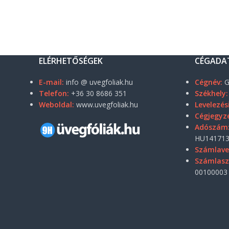
ELÉRHETŐSÉGEK
CÉGADA
E-mail:
info @ uvegfoliak.hu
Cégnév:
G
Telefon:
+36 30 8686 351
Székhely:
Weboldal:
www.uvegfoliak.hu
Levelezés
Cégjegyz
Adószám
HU141713
Számlave
Számlas
00100003