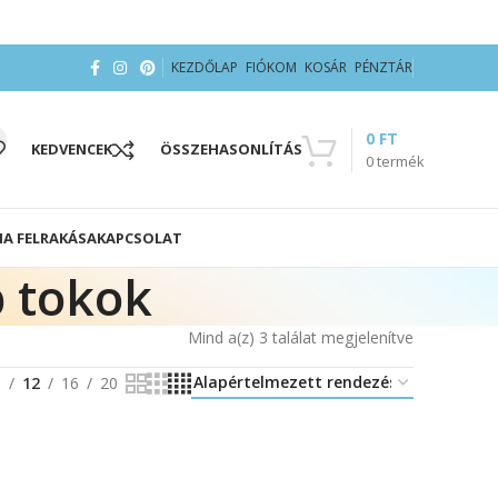
KEZDŐLAP
FIÓKOM
KOSÁR
PÉNZTÁR
0
FT
KEDVENCEK
ÖSSZEHASONLÍTÁS
0
termék
IA FELRAKÁSA
KAPCSOLAT
p tokok
Mind a(z) 3 találat megjelenítve
8
12
16
20