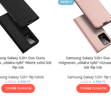
KIEMELT
ung Galaxy S20+ Dux Ducis
Samsung Galaxy S20+ Dux 
„oldalra nyíló” fekete színű bőr
mágneses „oldalra nyíló” rózsaa
flip tok
bőr flip tok
ung Galaxy S20+ flip tokok
Samsung Galaxy S20+ flip 
4.990
Ft
4.990
Ft
5.990
Ft
5.990
Ft
TOVÁBB OLVASOM
TOVÁBB OLVASOM