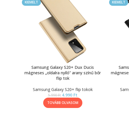
KIEMELT
KIEMELT
Samsung Galaxy S20+ Dux Ducis
Sams
mágneses „oldalra nyíló” arany színű bőr
mágneses 
flip tok
Samsung Galaxy S20+ flip tokok
Sams
4.990
Ft
5.990
Ft
TOVÁBB OLVASOM