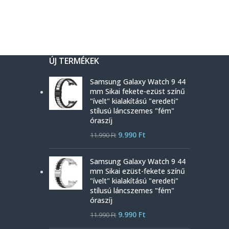
ÚJ TERMÉKEK
Samsung Galaxy Watch 9 44
mm Sikai fekete-ezüst színű
"ívelt" kialakítású "eredeti"
stílusú láncszemes "fém"
óraszíj
9.990
Ft
11.990
Ft
Samsung Galaxy Watch 9 44
mm Sikai ezüst-fekete színű
"ívelt" kialakítású "eredeti"
stílusú láncszemes "fém"
óraszíj
9.990
Ft
11.990
Ft