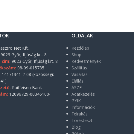
TOK
OLDALAK
asztro Net Kft.
Kezdőlap
9023 Győr, Ifjúság krt. 8.
Shop
i cím:
9023 Győr, Ifjúság krt. 8.
Kedvezmények
ékszám:
08-09-015785
Szállítás
:
14171341-2-08 (közösségi:
Vásárlás
41)
Elállás
zető:
Raiffeisen Bank
ÁSZF
zám:
12096729-00346100-
Adatkezelés
GYIK
Információk
Felrakás
Törésteszt
Blog
Rólunk