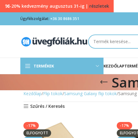
10-20% kedvezmény augusztus 31-ig |
részletek
Ügyfélszolgálat:
+36 30 8686 351
TERMÉKEK
KEZDŐLAP
TERMÉ
Sam
Kezdőlap
Flip tokok
Samsung Galaxy flip tokok
Samsung G
Szűrés / Keresés
-17%
-17%
ELFOGYOTT
ELFOGYO