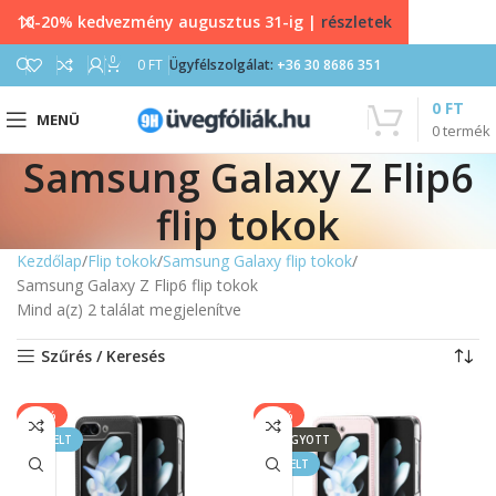
10-20% kedvezmény augusztus 31-ig |
részletek
0
0
FT
Ügyfélszolgálat:
+36 30 8686 351
0
FT
MENÜ
0
termék
Samsung Galaxy Z Flip6
flip tokok
Kezdőlap
Flip tokok
Samsung Galaxy flip tokok
Samsung Galaxy Z Flip6 flip tokok
Mind a(z) 2 találat megjelenítve
Szűrés / Keresés
-25%
-25%
KIEMELT
ELFOGYOTT
KIEMELT