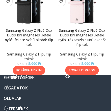
Samsung Galaxy Z Flip6 Dux
Samsung Galaxy Z Flip6 Dux
Ducis Bril mágneses „lefelé
Ducis Bril mágneses „lefelé
nyíló” fekete színű ökobőr flip
nyíló” rózsaszín színű ökobőr
tok
flip tok
Samsung Galaxy Z Flip6 flip
Samsung Galaxy Z Flip6 flip
tokok
tokok
5.990
Ft
5.990
Ft
7.990
Ft
7.990
Ft
KOSÁRBA TESZEM
TOVÁBB OLVASOM
ELÉRHETŐSÉGEK
CÉGADATOK
OLDALAK
ÚJ TERMÉKEK