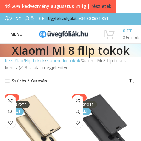
10-20% kedvezmény augusztus 31-ig |
részletek
0
0
FT
Ügyfélszolgálat:
+36 30 8686 351
0
FT
MENÜ
0
termék
Xiaomi Mi 8 flip tokok
Kezdőlap
Flip tokok
Xiaomi flip tokok
Xiaomi Mi 8 flip tokok
Mind a(z) 3 találat megjelenítve
Szűrés / Keresés
-50%
-50%
ELFOGYOTT
ELFOGYOTT
KIEMELT
KIEMELT