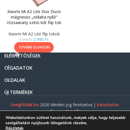
Xiaomi Mi A2 Lite Dux Ducis
mágneses „oldalra nyíló”
rózsaarany színű bőr flip tok
Xiaomi Mi A2 Lite flip tokok
2.990
Ft
5.990
Ft
TOVÁBB OLVASOM
ELÉRHETŐSÉGEK
CÉGADATOK
OLDALAK
ÚJ TERMÉKEK
ÜvegFóliák.hu
2026 Minden jog fenntartva |
Készítette:
Gasztro Net Kft.
Weboldalunkon sütiket használunk, melyek célja, hogy teljesebb
szolgáltatást nyújtsunk látogatóink részére.
Részletek