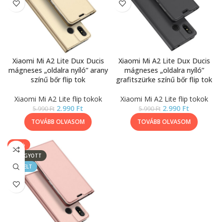
Xiaomi Mi A2 Lite Dux Ducis
Xiaomi Mi A2 Lite Dux Ducis
mágneses „oldalra nyíló” arany
mágneses „oldalra nyíló”
színű bőr flip tok
grafitszürke színű bőr flip tok
Xiaomi Mi A2 Lite flip tokok
Xiaomi Mi A2 Lite flip tokok
2.990
Ft
2.990
Ft
5.990
Ft
5.990
Ft
TOVÁBB OLVASOM
TOVÁBB OLVASOM
-50%
ELFOGYOTT
KIEMELT