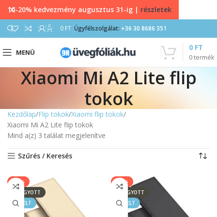
10-20% kedvezmény augusztus 31-ig |
részletek
0
0
FT
Ügyfélszolgálat:
+36 30 8686 351
0
FT
MENÜ
0
termék
Xiaomi Mi A2 Lite flip
tokok
Kezdőlap
Flip tokok
Xiaomi flip tokok
Xiaomi Mi A2 Lite flip tokok
Mind a(z) 3 találat megjelenítve
Szűrés / Keresés
-50%
-50%
ELFOGYOTT
ELFOGYOTT
KIEMELT
KIEMELT