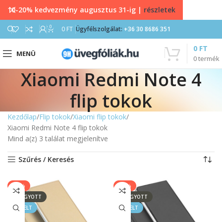
10-20% kedvezmény augusztus 31-ig |
részletek
0
0
FT
Ügyfélszolgálat:
+36 30 8686 351
0
FT
MENÜ
0
termék
Xiaomi Redmi Note 4
flip tokok
Kezdőlap
Flip tokok
Xiaomi flip tokok
Xiaomi Redmi Note 4 flip tokok
Mind a(z) 3 találat megjelenítve
Szűrés / Keresés
-33%
-33%
ELFOGYOTT
ELFOGYOTT
KIEMELT
KIEMELT