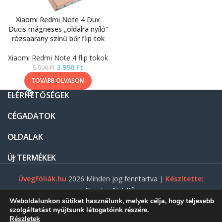
Xiaomi Redmi Note 4 Dux
Ducis mágneses „oldalra nyíló”
rózsaarany színű bőr flip tok
Xiaomi Redmi Note 4 flip tokok
3.990
Ft
5.990
Ft
TOVÁBB OLVASOM
ELÉRHETŐSÉGEK
CÉGADATOK
OLDALAK
ÚJ TERMÉKEK
ÜvegFóliák.hu
2026 Minden jog fenntartva |
Készítette:
Gasztro Net Kft.
Weboldalunkon sütiket használunk, melyek célja, hogy teljesebb
szolgáltatást nyújtsunk látogatóink részére.
Részletek