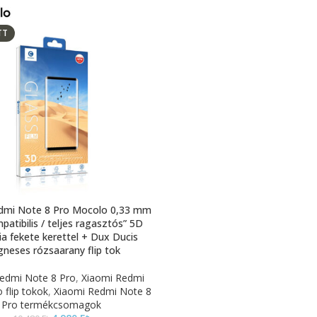
TT
dmi Note 8 Pro Mocolo 0,33 mm
patibilis / teljes ragasztós” 5D
ia fekete kerettel + Dux Ducis
neses rózsaarany flip tok
edmi Note 8 Pro
,
Xiaomi Redmi
 flip tokok
,
Xiaomi Redmi Note 8
Pro termékcsomagok