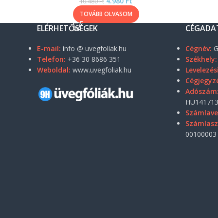
4.980
Ft
10.480
Ft
TOVÁBB OLVASOM
ELÉRHETŐSÉGEK
CÉGADA
E-mail:
info @ uvegfoliak.hu
Cégnév:
G
Telefon:
+36 30 8686 351
Székhely:
Weboldal:
www.uvegfoliak.hu
Levelezés
Cégjegyz
Adószám
HU141713
Számlave
Számlas
00100003