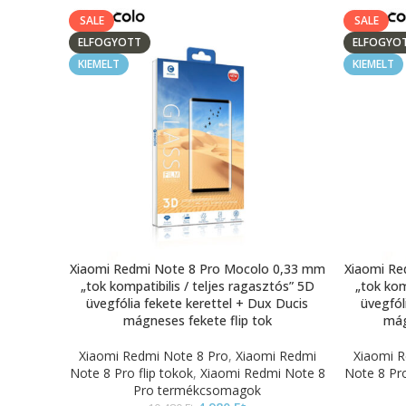
SALE
SALE
ELFOGYOTT
ELFOGYO
KIEMELT
KIEMELT
Xiaomi Redmi Note 8 Pro Mocolo 0,33 mm
Xiaomi Re
„tok kompatibilis / teljes ragasztós” 5D
„tok kom
üvegfólia fekete kerettel + Dux Ducis
üvegfól
mágneses fekete flip tok
mág
Xiaomi Redmi Note 8 Pro
,
Xiaomi Redmi
Xiaomi R
Note 8 Pro flip tokok
,
Xiaomi Redmi Note 8
Note 8 Pro
Pro termékcsomagok