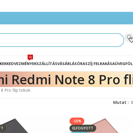
ÚJ
KEK
KEDVEZMÉNYEK
SZÁLLÍTÁS
VÁSÁRLÁS
ÓRASZÍJ FELRAKÁSA
ÜVEGFÓL
i Redmi Note 8 Pro fl
8 Pro flip tokok
Mutat
-50%
TT
ELFOGYOTT