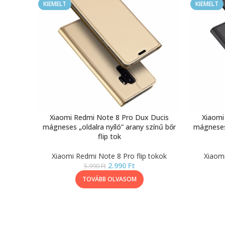
KIEMELT
KIEMELT
Xiaomi Redmi Note 8 Pro Dux Ducis
Xiaomi
mágneses „oldalra nyíló” arany színű bőr
mágneses 
flip tok
Xiaomi Redmi Note 8 Pro flip tokok
Xiaomi
2.990
Ft
5.990
Ft
TOVÁBB OLVASOM