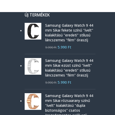
ÚJ TERMÉKEK
Samsung Galaxy Watch 9 44
mm Sikai fekete színű "ívelt"
kialakítású "eredeti" stílusú
láncszemes "fém" óraszíj
5.990
Ft
9.990
Ft
Samsung Galaxy Watch 9 44
mm Sikai ezüst színű "ívelt"
kialakítású "eredeti" stílusú
láncszemes "fém" óraszíj
5.990
Ft
9.990
Ft
Samsung Galaxy Watch 9 44
mm Sikai rózsaarany színű
"ívelt" kialakítású "dupla
biztonságos" csatos