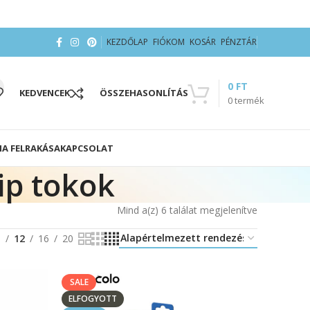
KEZDŐLAP
FIÓKOM
KOSÁR
PÉNZTÁR
0
FT
KEDVENCEK
ÖSSZEHASONLÍTÁS
0
termék
IA FELRAKÁSA
KAPCSOLAT
ip tokok
Mind a(z) 6 találat megjelenítve
8
12
16
20
SALE
ELFOGYOTT