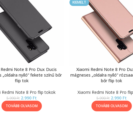
KIEMELT
 Redmi Note 8 Pro Dux Ducis
Xiaomi Redmi Note 8 Pro Du
„oldalra nyíló” fekete színű bőr
mágneses „oldalra nyíló” rózsaa
flip tok
bőr flip tok
 Redmi Note 8 Pro flip tokok
Xiaomi Redmi Note 8 Pro fli
2.990
Ft
2.990
Ft
5.990
Ft
5.990
Ft
TOVÁBB OLVASOM
TOVÁBB OLVASOM