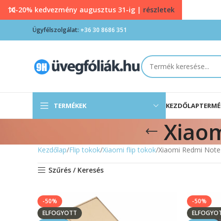
10-20% kedvezmény augusztus 31-ig |
részletek
Ügyfélszolgálat:
+36 30 8686 351
TERMÉKEK
KEZDŐLAP
TERMÉ
Xiaom
Kezdőlap
Flip tokok
Xiaomi flip tokok
Xiaomi Redmi Note 
Szűrés / Keresés
-50%
-50%
ELFOGYOTT
ELFOGYO