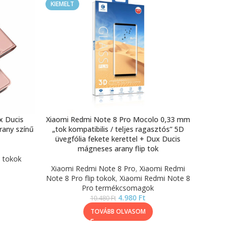
KIEMELT
x Ducis
Xiaomi Redmi Note 8 Pro Mocolo 0,33 mm
rany színű
„tok kompatibilis / teljes ragasztós” 5D
üvegfólia fekete kerettel + Dux Ducis
mágneses arany flip tok
p tokok
Xiaomi Redmi Note 8 Pro
,
Xiaomi Redmi
Note 8 Pro flip tokok
,
Xiaomi Redmi Note 8
Pro termékcsomagok
4.980
Ft
10.480
Ft
TOVÁBB OLVASOM