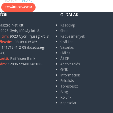
4.980
Ft
10.480
Ft
TOVÁBB OLVASOM
TOK
OLDALAK
asztro Net Kft.
Kezdőlap
9023 Győr, Ifjúság krt. 8.
Shop
i cím:
9023 Győr, Ifjúság krt. 8.
Kedvezmények
ékszám:
08-09-015785
Szállítás
:
14171341-2-08 (közösségi:
Vásárlás
41)
Elállás
zető:
Raiffeisen Bank
ÁSZF
zám:
12096729-00346100-
Adatkezelés
GYIK
Információk
Felrakás
Törésteszt
Blog
Rólunk
Kapcsolat