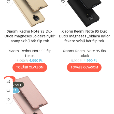
Xiaomi Redmi Note 9S Dux
Xiaomi Redmi Note 9S Dux
Ducis mágneses „oldalra nyíló”
Ducis mágneses „oldalra nyíló”
arany színű bőr flip tok
fekete színű bőr flip tok
Xiaomi Redmi Note 9S flip
Xiaomi Redmi Note 9S flip
tokok
tokok
4.990
Ft
4.990
Ft
5.990
Ft
5.990
Ft
TOVÁBB OLVASOM
TOVÁBB OLVASOM
-17%
ELFOGYOTT
KIEMELT