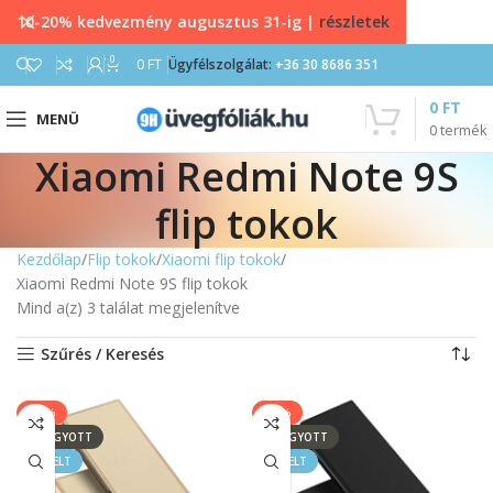
10-20% kedvezmény augusztus 31-ig |
részletek
0
0
FT
Ügyfélszolgálat:
+36 30 8686 351
0
FT
MENÜ
0
termék
Xiaomi Redmi Note 9S
flip tokok
Kezdőlap
Flip tokok
Xiaomi flip tokok
Xiaomi Redmi Note 9S flip tokok
Mind a(z) 3 találat megjelenítve
Szűrés / Keresés
-17%
-17%
ELFOGYOTT
ELFOGYOTT
KIEMELT
KIEMELT