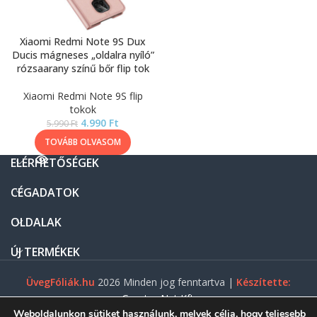
Xiaomi Redmi Note 9S Dux
Ducis mágneses „oldalra nyíló”
rózsaarany színű bőr flip tok
Xiaomi Redmi Note 9S flip
tokok
4.990
Ft
5.990
Ft
TOVÁBB OLVASOM
ELÉRHETŐSÉGEK
CÉGADATOK
OLDALAK
ÚJ TERMÉKEK
ÜvegFóliák.hu
2026 Minden jog fenntartva |
Készítette:
Gasztro Net Kft.
Weboldalunkon sütiket használunk, melyek célja, hogy teljesebb