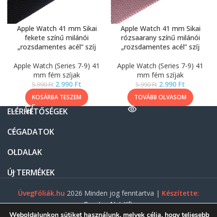
Apple Watch 41 mm Sikai
Apple Watch 41 mm Sikai
fekete színű milánói
rózsaarany színű milánói
„rozsdamentes acél” szíj
„rozsdamentes acél” szíj
Apple Watch (Series 7-9) 41
Apple Watch (Series 7-9) 41
mm fém szíjak
mm fém szíjak
2.990
Ft
2.990
Ft
5.990
Ft
5.990
Ft
KOSÁRBA TESZEM
TOVÁBB OLVASOM
ELÉRHETŐSÉGEK
CÉGADATOK
OLDALAK
ÚJ TERMÉKEK
ÜvegFóliák.hu
2026 Minden jog fenntartva |
Készítette:
Gasztro Net Kft.
Weboldalunkon sütiket használunk, melyek célja, hogy teljesebb