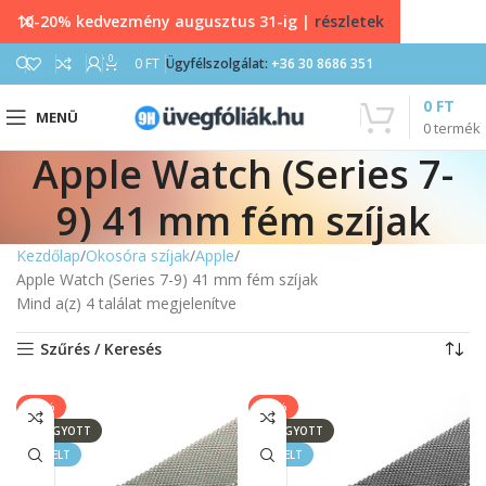
10-20% kedvezmény augusztus 31-ig |
részletek
0
0
FT
Ügyfélszolgálat:
+36 30 8686 351
0
FT
MENÜ
0
termék
Apple Watch (Series 7-
9) 41 mm fém szíjak
Kezdőlap
Okosóra szíjak
Apple
Apple Watch (Series 7-9) 41 mm fém szíjak
Mind a(z) 4 találat megjelenítve
Szűrés / Keresés
-50%
-50%
ELFOGYOTT
ELFOGYOTT
KIEMELT
KIEMELT