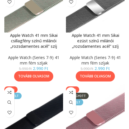
Apple Watch 41 mm Sikai
Apple Watch 41 mm Sikai
csillagfény színű milánói
ezüst színű milánói
„rozsdamentes acél” szíj
„rozsdamentes acél” szíj
Apple Watch (Series 7-9) 41
Apple Watch (Series 7-9) 41
mm fém szíjak
mm fém szíjak
2.990
Ft
2.990
Ft
5.990
Ft
5.990
Ft
TOVÁBB OLVASOM
TOVÁBB OLVASOM
-50%
-50%
KIEMELT
ELFOGYOTT
KIEMELT