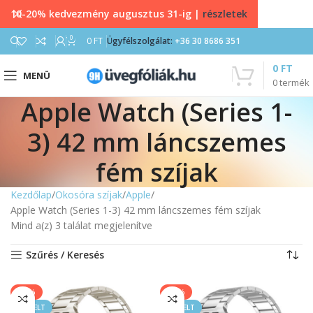
10-20% kedvezmény augusztus 31-ig |
részletek
0
0
FT
Ügyfélszolgálat:
+36 30 8686 351
0
FT
MENÜ
0
termék
Apple Watch (Series 1-
3) 42 mm láncszemes
fém szíjak
Kezdőlap
Okosóra szíjak
Apple
Apple Watch (Series 1-3) 42 mm láncszemes fém szíjak
Mind a(z) 3 találat megjelenítve
Szűrés / Keresés
-60%
-60%
KIEMELT
KIEMELT