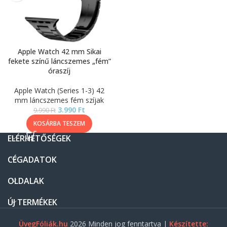
Apple Watch 42 mm Sikai
fekete színű láncszemes „fém”
óraszíj
Apple Watch (Series 1-3) 42
mm láncszemes fém szíjak
3.990
Ft
9.990
Ft
KOSÁRBA TESZEM
ELÉRHETŐSÉGEK
CÉGADATOK
OLDALAK
ÚJ TERMÉKEK
ÜvegFóliák.hu
2026 Minden jog fenntartva |
Készítette: