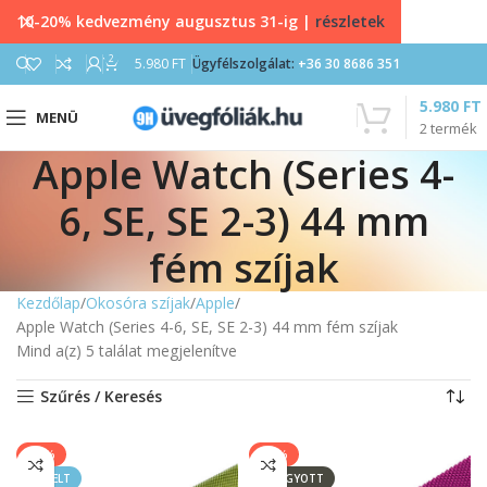
10-20% kedvezmény augusztus 31-ig |
részletek
2
5.980
FT
Ügyfélszolgálat:
+36 30 8686 351
5.980
FT
MENÜ
2
termék
Apple Watch (Series 4-
6, SE, SE 2-3) 44 mm
fém szíjak
Kezdőlap
Okosóra szíjak
Apple
Apple Watch (Series 4-6, SE, SE 2-3) 44 mm fém szíjak
Mind a(z) 5 találat megjelenítve
Szűrés / Keresés
-50%
-50%
KIEMELT
ELFOGYOTT