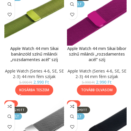
KIEMELT
Apple Watch 44 mm Sikai
Apple Watch 44 mm Sikai bíbor
banánzöld színű milánói
színű milánói „rozsdamentes
„rozsdamentes acél” szíj
acél” szíj
Apple Watch (Series 4-6, SE, SE
Apple Watch (Series 4-6, SE, SE
2-3) 44 mm fém szíjak
2-3) 44 mm fém szíjak
2.990
Ft
2.990
Ft
5.990
Ft
5.990
Ft
KOSÁRBA TESZEM
TOVÁBB OLVASOM
-50%
-50%
ELFOGYOTT
ELFOGYOTT
KIEMELT
KIEMELT