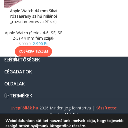
Apple Watch 44 mm Sikai
rózsaarany színű milánói
„rozsdamentes acél” szíj
Apple Watch (Series 4-6, SE, SE
2-3) 44 mm fém szíjak
2.990
Ft
5.990
Ft
KOSÁRBA TESZEM
ELÉRHETŐSÉGEK
CÉGADATOK
OLDALAK
ÚJ TERMÉKEK
ÜvegFóliák.hu
2026 Minden jog fenntartva |
Készítette:
Gasztro Net Kft.
Weboldalunkon sütiket használunk, melyek célja, hogy teljesebb
szolgáltatást nyújtsunk látogatóink részére.