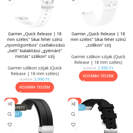
Garmin „Quick Release | 18
Garmin „Quick Release | 18
mm széles” Sikai fehér színű
mm széles” Sikai fehér színű
„nyomógombos” csatlakozású
„szilikon” szíj
„ívelt” kialakítású „gyémánt”
mintás” szilikon” szíj
Garmin szilikon szíjak (Quick
Release | 18 mm széles)
Garmin szilikon szíjak (Quick
2.990
Ft
4.990
Ft
Release | 18 mm széles)
KOSÁRBA TESZEM
3.990
Ft
4.990
Ft
KOSÁRBA TESZEM
-43%
-20%
ELFOGYOTT
KIEMELT
KIEMELT