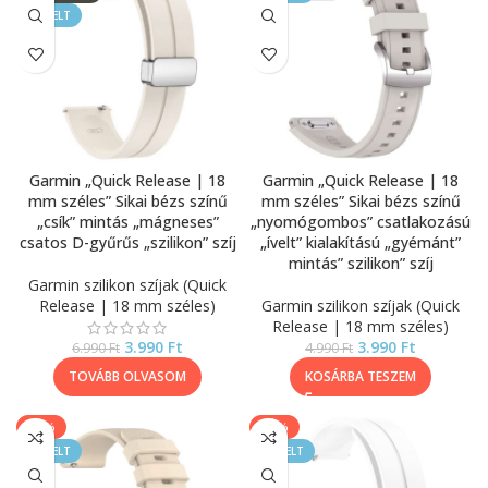
KIEMELT
Garmin „Quick Release | 18
Garmin „Quick Release | 18
mm széles” Sikai bézs színű
mm széles” Sikai bézs színű
„csík” mintás „mágneses”
„nyomógombos” csatlakozású
csatos D-gyűrűs „szilikon” szíj
„ívelt” kialakítású „gyémánt”
mintás” szilikon” szíj
Garmin szilikon szíjak (Quick
Release | 18 mm széles)
Garmin szilikon szíjak (Quick
Release | 18 mm széles)
3.990
Ft
3.990
Ft
6.990
Ft
4.990
Ft
TOVÁBB OLVASOM
KOSÁRBA TESZEM
-40%
-43%
KIEMELT
KIEMELT