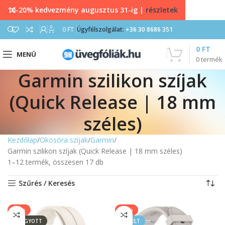
10-20% kedvezmény augusztus 31-ig |
részletek
0
0
FT
Ügyfélszolgálat:
+36 30 8686 351
0
FT
MENÜ
0
termék
Garmin szilikon szíjak
(Quick Release | 18 mm
széles)
Kezdőlap
Okosóra szíjak
Garmin
Garmin szilikon szíjak (Quick Release | 18 mm széles)
1–12 termék, összesen 17 db
Szűrés / Keresés
-43%
-20%
ELFOGYOTT
KIEMELT