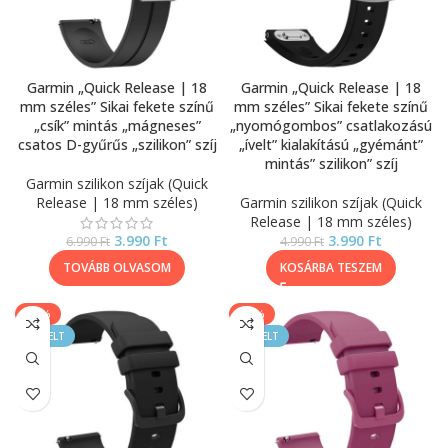
Garmin „Quick Release | 18
Garmin „Quick Release | 18
mm széles” Sikai fekete színű
mm széles” Sikai fekete színű
„csík” mintás „mágneses”
„nyomógombos” csatlakozású
csatos D-gyűrűs „szilikon” szíj
„ívelt” kialakítású „gyémánt”
mintás” szilikon” szíj
Garmin szilikon szíjak (Quick
Release | 18 mm széles)
Garmin szilikon szíjak (Quick
Release | 18 mm széles)
3.990
Ft
3.990
Ft
6.990
Ft
4.990
Ft
TOVÁBB OLVASOM
KOSÁRBA TESZEM
-40%
-40%
KIEMELT
KIEMELT