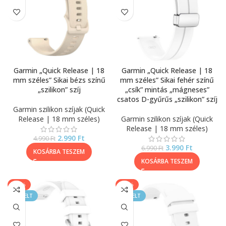
Garmin „Quick Release | 18
Garmin „Quick Release | 18
mm széles” Sikai bézs színű
mm széles” Sikai fehér színű
„szilikon” szíj
„csík” mintás „mágneses”
csatos D-gyűrűs „szilikon” szíj
Garmin szilikon szíjak (Quick
Release | 18 mm széles)
Garmin szilikon szíjak (Quick
Release | 18 mm széles)
2.990
Ft
4.990
Ft
3.990
Ft
6.990
Ft
KOSÁRBA TESZEM
KOSÁRBA TESZEM
-20%
-40%
KIEMELT
KIEMELT