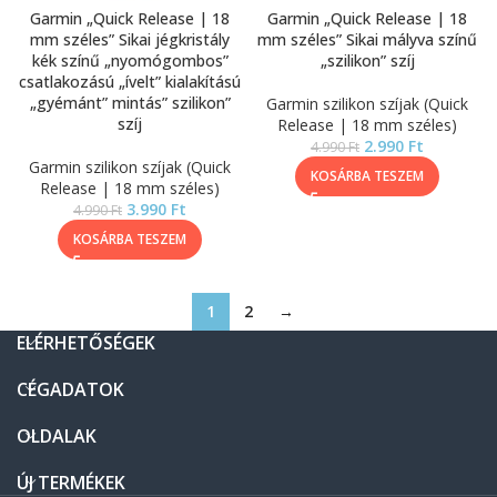
Garmin „Quick Release | 18
Garmin „Quick Release | 18
mm széles” Sikai jégkristály
mm széles” Sikai mályva színű
kék színű „nyomógombos”
„szilikon” szíj
csatlakozású „ívelt” kialakítású
„gyémánt” mintás” szilikon”
Garmin szilikon szíjak (Quick
szíj
Release | 18 mm széles)
2.990
Ft
4.990
Ft
Garmin szilikon szíjak (Quick
KOSÁRBA TESZEM
Release | 18 mm széles)
3.990
Ft
4.990
Ft
KOSÁRBA TESZEM
1
2
→
ELÉRHETŐSÉGEK
CÉGADATOK
OLDALAK
ÚJ TERMÉKEK