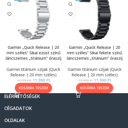
Garmin „Quick Release | 20
Garmin „Quick Release | 20
mm széles” Sikai ezüst színű
mm széles” Sikai fekete színű
láncszemes „titánium” óraszíj
láncszemes „titánium” óraszíj
Garmin titánium szíjak (Quick
Garmin titánium szíjak (Quick
Release | 20 mm széles)
Release | 20 mm széles)
11.990
Ft
11.990
Ft
19.990
Ft
19.990
Ft
KOSÁRBA TESZEM
KOSÁRBA TESZEM
ELÉRHETŐSÉGEK
CÉGADATOK
OLDALAK