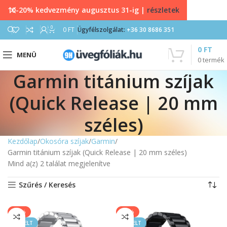
10-20% kedvezmény augusztus 31-ig |
részletek
0
0
FT
Ügyfélszolgálat:
+36 30 8686 351
0
FT
MENÜ
0
termék
Garmin titánium szíjak
(Quick Release | 20 mm
széles)
Kezdőlap
Okosóra szíjak
Garmin
Garmin titánium szíjak (Quick Release | 20 mm széles)
Mind a(z) 2 találat megjelenítve
Szűrés / Keresés
-40%
-40%
KIEMELT
KIEMELT