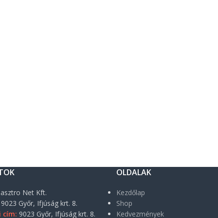
TOK
OLDALAK
asztro Net Kft.
Kezdőlap
9023 Győr, Ifjúság krt. 8.
Shop
i cím:
9023 Győr, Ifjúság krt. 8.
Kedvezmények