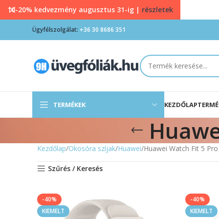
10-20% kedvezmény augusztus 31-ig |
részletek
Ügyfélszolgálat:
+36 30 8686 351
TERMÉKEK
KEZDŐLAP
TERMÉ
Huawei
Kezdőlap
Okosóra szíjak
Huawei
Huawei Watch Fit 5 Pro s
Szűrés / Keresés
-40%
-40%
KIEMELT
KIEMELT