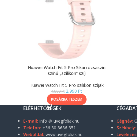
Huawei Watch Fit 5 Pro Sikai rózsaszín
színű „szilikon” szíj
Huawei Watch Fit 5 Pro szilikon szíjak
2.990
Ft
4.990
Ft
KOSÁRBA TESZEM
ELÉRHETŐSÉGEK
CÉGADA
E-mail:
info @ uvegfoliak.hu
Cégnév:
G
Telefon:
+36 30 8686 351
Székhely:
Weboldal:
www.uvegfoliak.hu
Levelezés