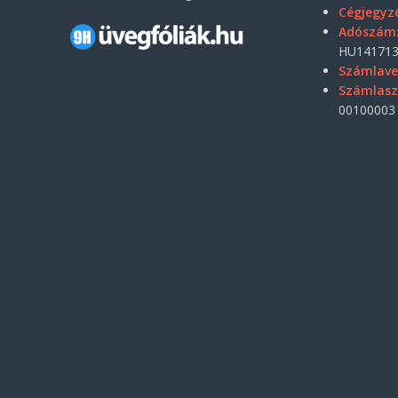
Cégjegyz
Adószám
HU141713
Számlave
Számlas
00100003