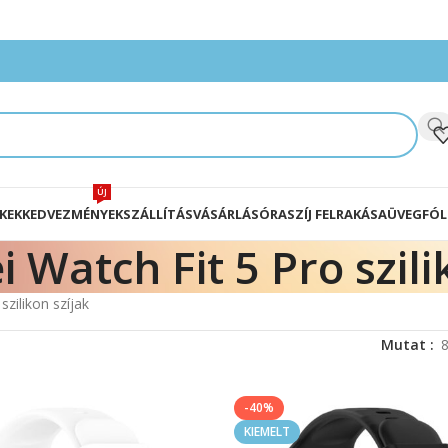
ÚJ
KEK
KEDVEZMÉNYEK
SZÁLLÍTÁS
VÁSÁRLÁS
ÓRASZÍJ FELRAKÁSA
ÜVEGFÓL
 Watch Fit 5 Pro szili
zilikon szíjak
Mutat
-40%
KIEMELT