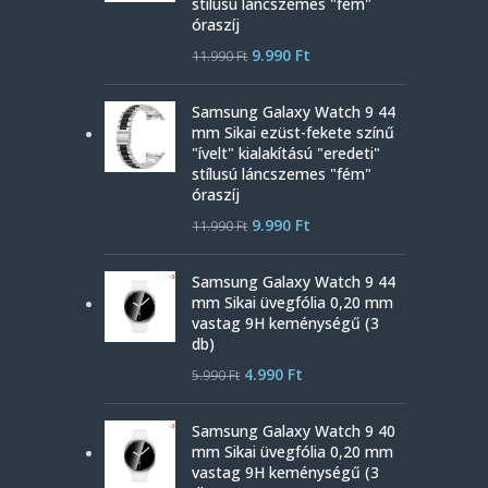
stílusú láncszemes "fém"
óraszíj
9.990
Ft
11.990
Ft
Samsung Galaxy Watch 9 44
mm Sikai ezüst-fekete színű
"ívelt" kialakítású "eredeti"
stílusú láncszemes "fém"
óraszíj
9.990
Ft
11.990
Ft
Samsung Galaxy Watch 9 44
mm Sikai üvegfólia 0,20 mm
vastag 9H keménységű (3
db)
4.990
Ft
5.990
Ft
Samsung Galaxy Watch 9 40
mm Sikai üvegfólia 0,20 mm
vastag 9H keménységű (3