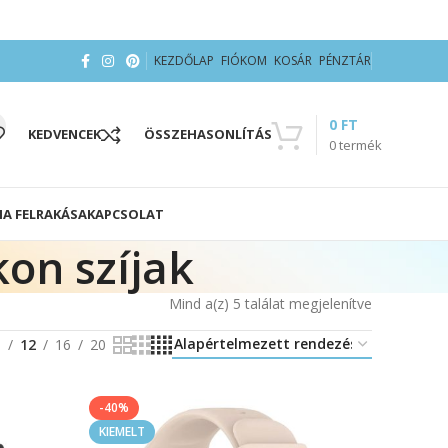
KEZDŐLAP
FIÓKOM
KOSÁR
PÉNZTÁR
0
FT
KEDVENCEK
ÖSSZEHASONLÍTÁS
0
termék
IA FELRAKÁSA
KAPCSOLAT
kon szíjak
Mind a(z) 5 találat megjelenítve
8
12
16
20
-40%
KIEMELT