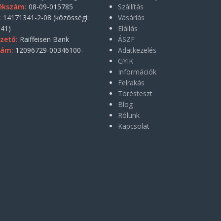
ékszám:
08-09-015785
Szállítás
:
14171341-2-08 (közösségi:
Vásárlás
41)
Elállás
zető:
Raiffeisen Bank
ÁSZF
zám:
12096729-00346100-
Adatkezelés
GYIK
Információk
Felrakás
Törésteszt
Blog
Rólunk
Kapcsolat