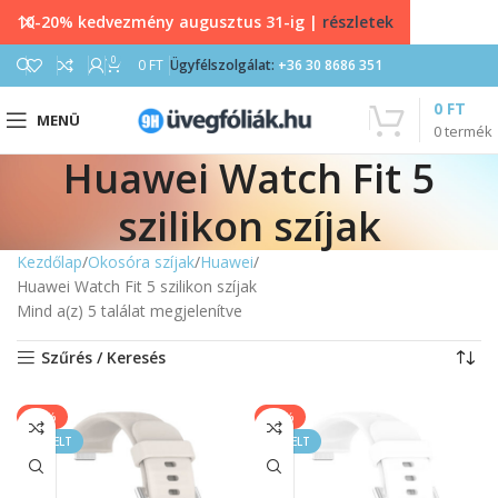
10-20% kedvezmény augusztus 31-ig |
részletek
0
0
FT
Ügyfélszolgálat:
+36 30 8686 351
0
FT
MENÜ
0
termék
Huawei Watch Fit 5
szilikon szíjak
Kezdőlap
Okosóra szíjak
Huawei
Huawei Watch Fit 5 szilikon szíjak
Mind a(z) 5 találat megjelenítve
Szűrés / Keresés
-40%
-40%
KIEMELT
KIEMELT