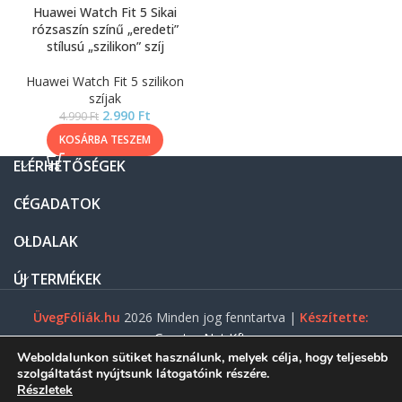
Huawei Watch Fit 5 Sikai
rózsaszín színű „eredeti”
stílusú „szilikon” szíj
Huawei Watch Fit 5 szilikon
szíjak
2.990
Ft
4.990
Ft
KOSÁRBA TESZEM
ELÉRHETŐSÉGEK
CÉGADATOK
OLDALAK
ÚJ TERMÉKEK
ÜvegFóliák.hu
2026 Minden jog fenntartva |
Készítette:
Gasztro Net Kft.
Weboldalunkon sütiket használunk, melyek célja, hogy teljesebb
szolgáltatást nyújtsunk látogatóink részére.
Részletek